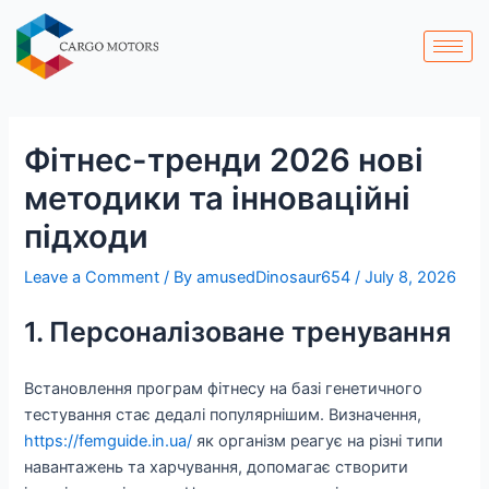
Skip
Post
to
navigation
content
Фітнес-тренди 2026 нові
методики та інноваційні
підходи
Leave a Comment
/ By
amusedDinosaur654
/
July 8, 2026
1. Персоналізоване тренування
Встановлення програм фітнесу на базі генетичного
тестування стає дедалі популярнішим. Визначення,
https://femguide.in.ua/
як організм реагує на різні типи
навантажень та харчування, допомагає створити