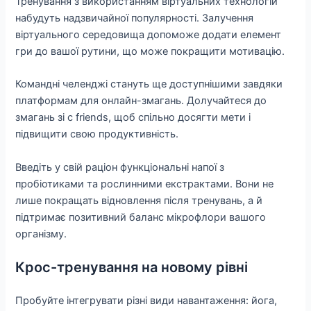
Тренування з використанням віртуальних технологій
набудуть надзвичайної популярності. Залучення
віртуального середовища допоможе додати елемент
гри до вашої рутини, що може покращити мотивацію.
Командні челенджі стануть ще доступнішими завдяки
платформам для онлайн-змагань. Долучайтеся до
змагань зі с friends, щоб спільно досягти мети і
підвищити свою продуктивність.
Введіть у свій раціон функціональні напої з
пробіотиками та рослинними екстрактами. Вони не
лише покращать відновлення після тренувань, а й
підтримає позитивний баланс мікрофлори вашого
організму.
Крос-тренування на новому рівні
Пробуйте інтегрувати різні види навантаження: йога,