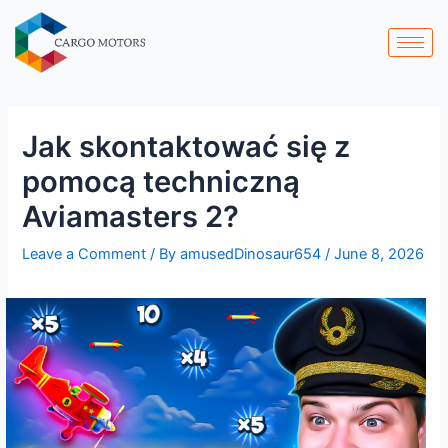
Skip
Post
to
navigation
content
Jak skontaktować się z
pomocą techniczną
Aviamasters 2?
Leave a Comment
/ By
amusedDinosaur654
/
June 8, 2026