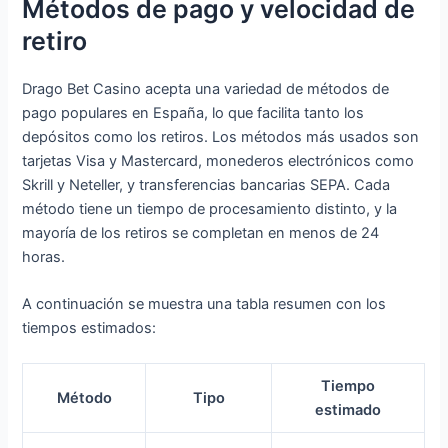
Métodos de pago y velocidad de
retiro
Drago Bet Casino acepta una variedad de métodos de
pago populares en España, lo que facilita tanto los
depósitos como los retiros. Los métodos más usados son
tarjetas Visa y Mastercard, monederos electrónicos como
Skrill y Neteller, y transferencias bancarias SEPA. Cada
método tiene un tiempo de procesamiento distinto, y la
mayoría de los retiros se completan en menos de 24
horas.
A continuación se muestra una tabla resumen con los
tiempos estimados:
Tiempo
Método
Tipo
estimado