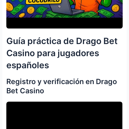
Guía práctica de Drago Bet
Casino para jugadores
españoles
Registro y verificación en Drago
Bet Casino