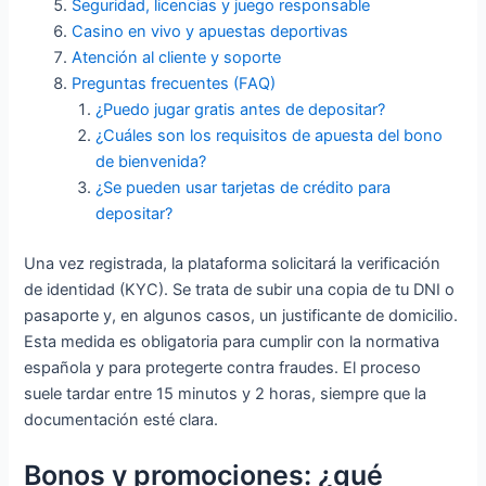
Seguridad, licencias y juego responsable
Casino en vivo y apuestas deportivas
Atención al cliente y soporte
Preguntas frecuentes (FAQ)
¿Puedo jugar gratis antes de depositar?
¿Cuáles son los requisitos de apuesta del bono
de bienvenida?
¿Se pueden usar tarjetas de crédito para
depositar?
Una vez registrada, la plataforma solicitará la verificación
de identidad (KYC). Se trata de subir una copia de tu DNI o
pasaporte y, en algunos casos, un justificante de domicilio.
Esta medida es obligatoria para cumplir con la normativa
española y para protegerte contra fraudes. El proceso
suele tardar entre 15 minutos y 2 horas, siempre que la
documentación esté clara.
Bonos y promociones: ¿qué