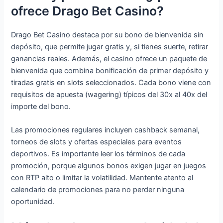
ofrece Drago Bet Casino?
Drago Bet Casino destaca por su bono de bienvenida sin
depósito, que permite jugar gratis y, si tienes suerte, retirar
ganancias reales. Además, el casino ofrece un paquete de
bienvenida que combina bonificación de primer depósito y
tiradas gratis en slots seleccionados. Cada bono viene con
requisitos de apuesta (wagering) típicos del 30x al 40x del
importe del bono.
Las promociones regulares incluyen cashback semanal,
torneos de slots y ofertas especiales para eventos
deportivos. Es importante leer los términos de cada
promoción, porque algunos bonos exigen jugar en juegos
con RTP alto o limitar la volatilidad. Mantente atento al
calendario de promociones para no perder ninguna
oportunidad.