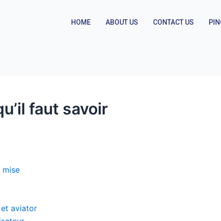
HOME
ABOUT US
CONTACT US
PIN
u’il faut savoir
 mise
 et aviator