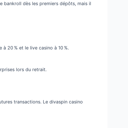
e bankroll dès les premiers dépôts, mais il
 à 20 % et le live casino à 10 %.
prises lors du retrait.
utures transactions. Le divaspin casino