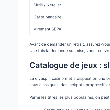
Skrill / Neteller
Carte bancaire
Virement SEPA
Avant de demander un retrait, assurez-vous
Une fois la demande soumise, vous recevrez
Catalogue de jeux : sl
Le divaspin casino met à disposition une b
sous classiques, des jackpots progressifs, 
Parmi les titres les plus populaires, on peut 
« Starburst » et « Gonzo’s Quest » pou