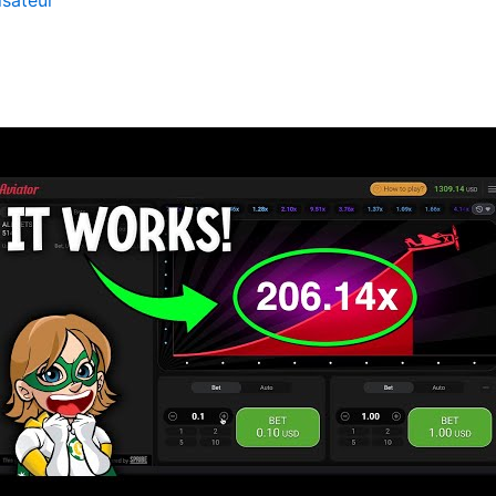
isateur