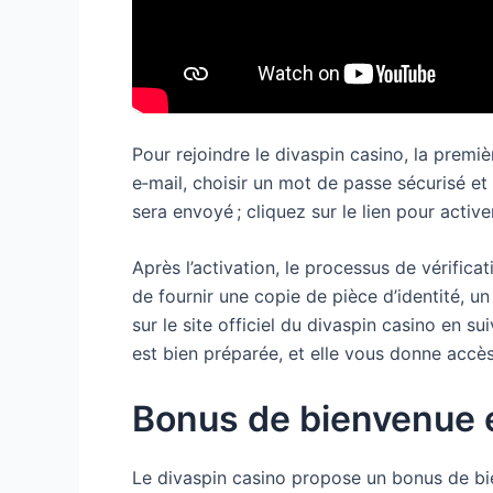
Pour rejoindre le divaspin casino, la premi
e‑mail, choisir un mot de passe sécurisé et
sera envoyé ; cliquez sur le lien pour activer
Après l’activation, le processus de vérific
de fournir une copie de pièce d’identité, u
sur le site officiel du divaspin casino en sui
est bien préparée, et elle vous donne accès 
Bonus de bienvenue e
Le divaspin casino propose un bonus de bie