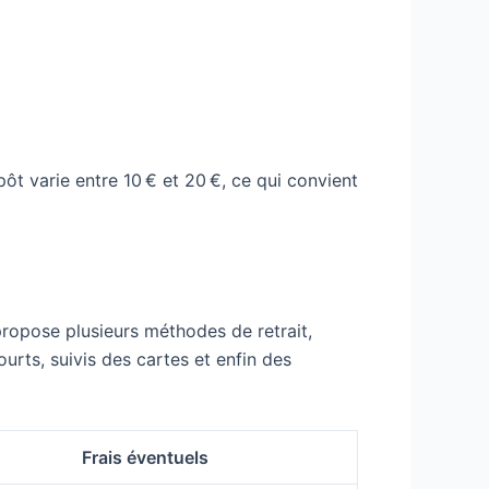
ôt varie entre 10 € et 20 €, ce qui convient
 propose plusieurs méthodes de retrait,
ourts, suivis des cartes et enfin des
Frais éventuels