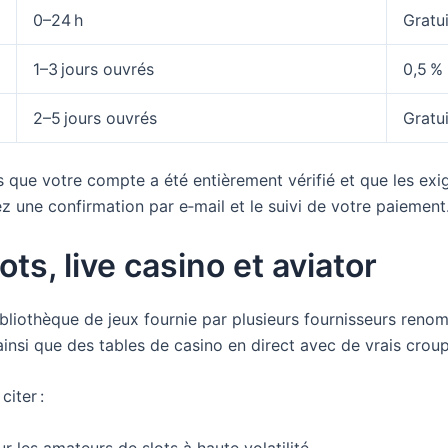
0–24 h
Gratui
1–3 jours ouvrés
0,5 %
2–5 jours ouvrés
Gratui
 que votre compte a été entièrement vérifié et que les exi
 une confirmation par e‑mail et le suivi de votre paiement
ots, live casino et aviator
ibliothèque de jeux fournie par plusieurs fournisseurs ren
ainsi que des tables de casino en direct avec de vrais croup
citer :
r les amateurs de slots à haute volatilité.