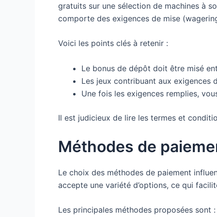
gratuits sur une sélection de machines à so
comporte des exigences de mise (wagering
Voici les points clés à retenir :
Le bonus de dépôt doit être misé ent
Les jeux contribuant aux exigences de
Une fois les exigences remplies, vou
Il est judicieux de lire les termes et condit
Méthodes de paiemen
Le choix des méthodes de paiement influence
accepte une variété d’options, ce qui facili
Les principales méthodes proposées sont :