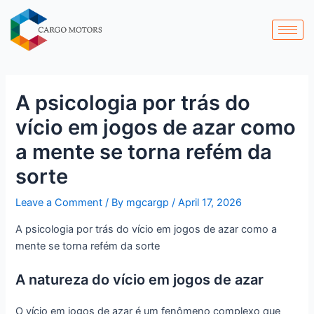
Skip
Post
to
navigation
content
A psicologia por trás do
vício em jogos de azar como
a mente se torna refém da
sorte
Leave a Comment
/ By
mgcargp
/
April 17, 2026
A psicologia por trás do vício em jogos de azar como a
mente se torna refém da sorte
A natureza do vício em jogos de azar
O vício em jogos de azar é um fenômeno complexo que