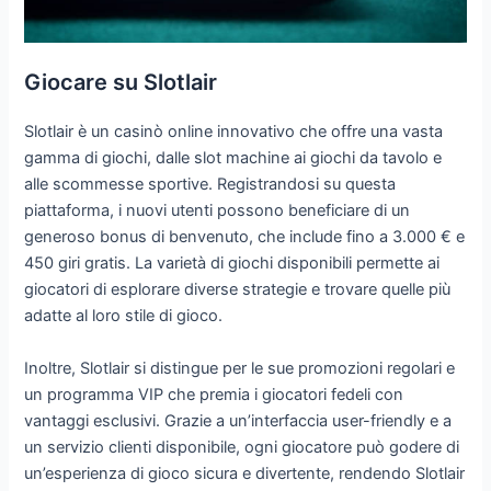
Giocare su Slotlair
Slotlair è un casinò online innovativo che offre una vasta
gamma di giochi, dalle slot machine ai giochi da tavolo e
alle scommesse sportive. Registrandosi su questa
piattaforma, i nuovi utenti possono beneficiare di un
generoso bonus di benvenuto, che include fino a 3.000 € e
450 giri gratis. La varietà di giochi disponibili permette ai
giocatori di esplorare diverse strategie e trovare quelle più
adatte al loro stile di gioco.
Inoltre, Slotlair si distingue per le sue promozioni regolari e
un programma VIP che premia i giocatori fedeli con
vantaggi esclusivi. Grazie a un’interfaccia user-friendly e a
un servizio clienti disponibile, ogni giocatore può godere di
un’esperienza di gioco sicura e divertente, rendendo Slotlair