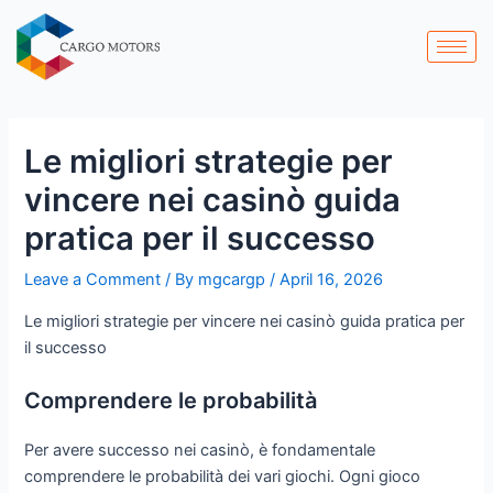
Skip
Post
to
navigation
content
Le migliori strategie per
vincere nei casinò guida
pratica per il successo
Leave a Comment
/ By
mgcargp
/
April 16, 2026
Le migliori strategie per vincere nei casinò guida pratica per
il successo
Comprendere le probabilità
Per avere successo nei casinò, è fondamentale
comprendere le probabilità dei vari giochi. Ogni gioco