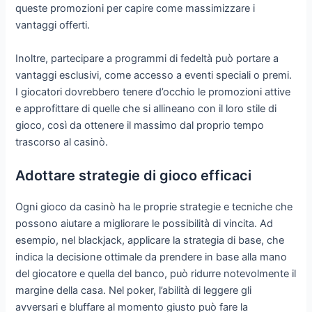
queste promozioni per capire come massimizzare i
vantaggi offerti.
Inoltre, partecipare a programmi di fedeltà può portare a
vantaggi esclusivi, come accesso a eventi speciali o premi.
I giocatori dovrebbero tenere d’occhio le promozioni attive
e approfittare di quelle che si allineano con il loro stile di
gioco, così da ottenere il massimo dal proprio tempo
trascorso al casinò.
Adottare strategie di gioco efficaci
Ogni gioco da casinò ha le proprie strategie e tecniche che
possono aiutare a migliorare le possibilità di vincita. Ad
esempio, nel blackjack, applicare la strategia di base, che
indica la decisione ottimale da prendere in base alla mano
del giocatore e quella del banco, può ridurre notevolmente il
margine della casa. Nel poker, l’abilità di leggere gli
avversari e bluffare al momento giusto può fare la