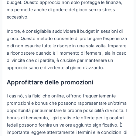
budget. Questo approccio non solo protegge le finanze,
ma permette anche di godere del gioco senza stress
eccessivo.
Inoltre, è consigliabile suddividere il budget in sessioni di
gioco. Questo metodo consente di prolungare l’esperienza
e di non esaurire tutte le risorse in una sola volta. Imparare
a riconoscere quando è il momento di fermarsi, sia in caso
di vincite che di perdite, è cruciale per mantenere un
approccio sano e divertente al gioco d’azzardo.
Approfittare delle promozioni
I casinò, sia fisici che online, offrono frequentemente
promozioni e bonus che possono rappresentare un’ottima
opportunità per aumentare le proprie possibilità di vincita. I
bonus di benvenuto, i giri gratis e le offerte per i giocatori
fedeli possono fornire un valore aggiunto significativo. È
importante leggere attentamente i termini e le condizioni di