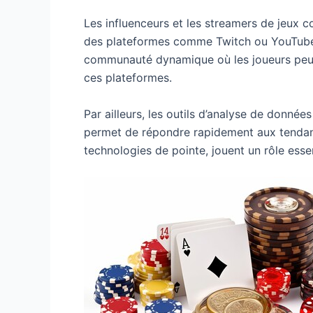
Les influenceurs et les streamers de jeux c
des plateformes comme Twitch ou YouTube, i
communauté dynamique où les joueurs peuven
ces plateformes.
Par ailleurs, les outils d’analyse de donn
permet de répondre rapidement aux tendanc
technologies de pointe, jouent un rôle essen