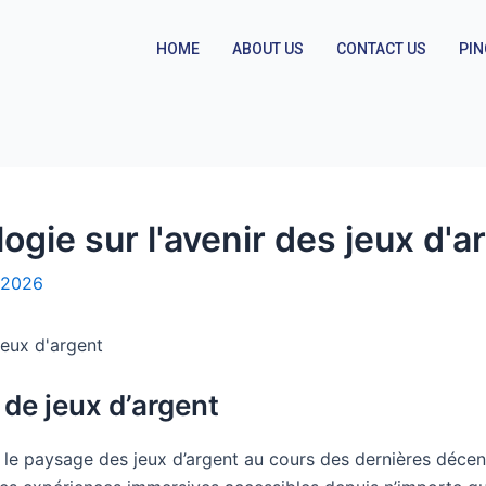
HOME
ABOUT US
CONTACT US
PIN
ogie sur l'avenir des jeux d'a
, 2026
jeux d'argent
 de jeux d’argent
le paysage des jeux d’argent au cours des dernières décen