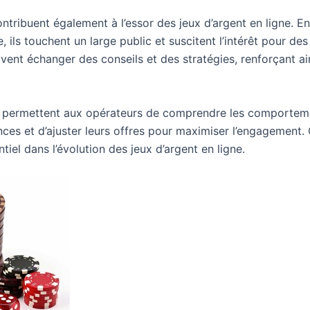
ontribuent également à l’essor des jeux d’argent en ligne. E
ls touchent un large public et suscitent l’intérêt pour d
t échanger des conseils et des stratégies, renforçant ains
ées permettent aux opérateurs de comprendre les comporteme
es et d’ajuster leurs offres pour maximiser l’engagement. 
tiel dans l’évolution des jeux d’argent en ligne.