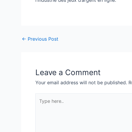
l’industrie des jeux d’argent en ligne.
←
Previous Post
Leave a Comment
Your email address will not be published.
R
Type
here..