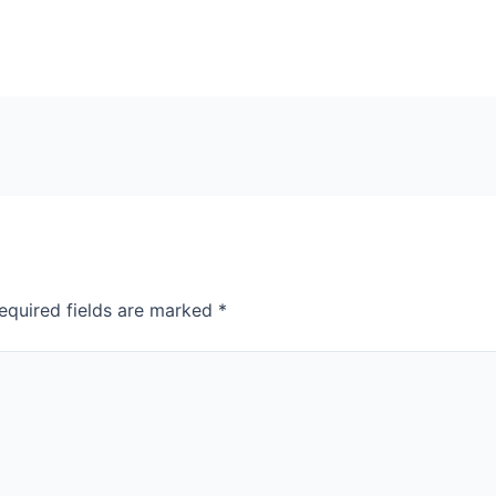
equired fields are marked
*