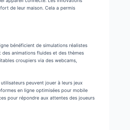
el appareil connecté. Les innovations
nfort de leur maison. Cela a permis
gne bénéficient de simulations réalistes
t des animations fluides et des thèmes
véritables croupiers via des webcams,
utilisateurs peuvent jouer à leurs jeux
eformes en ligne optimisées pour mobile
aces pour répondre aux attentes des joueurs