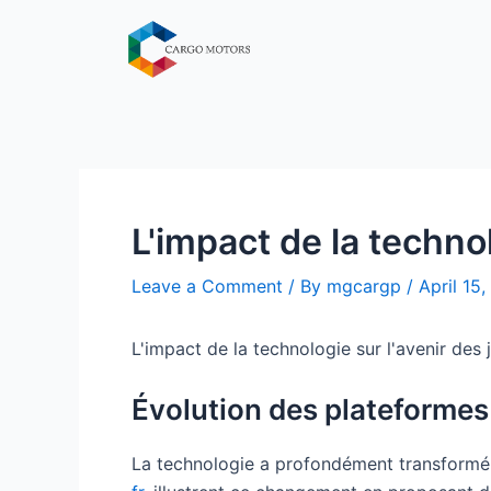
Skip
Post
to
navigation
content
L'impact de la technol
Leave a Comment
/ By
mgcargp
/
April 15
L'impact de la technologie sur l'avenir des 
Évolution des plateformes
La technologie a profondément transformé 