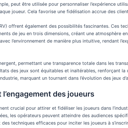
ple, peut être utilisée pour personnaliser l’expérience util
e joueur. Cela favorise une fidélisation accrue des clients
e (RV) offrent également des possibilités fascinantes. Ces 
ents de jeu en trois dimensions, créant une atmosphère en
r avec l’environnement de manière plus intuitive, rendant l’
mergent, permettant une transparence totale dans les transa
ltats des jeux sont équitables et inaltérables, renforçant l
industrie, marquant un tournant dans l’évolution des jeux d’
t l’engagement des joueurs
t crucial pour attirer et fidéliser les joueurs dans l’indus
ées, les opérateurs peuvent atteindre des audiences spécifi
es techniques efficaces pour inciter les joueurs à s’inscrire