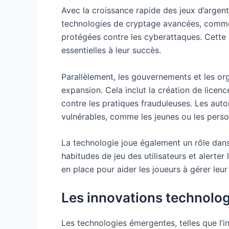
Avec la croissance rapide des jeux d’argent
technologies de cryptage avancées, comme l
protégées contre les cyberattaques. Cette s
essentielles à leur succès.
Parallèlement, les gouvernements et les or
expansion. Cela inclut la création de licenc
contre les pratiques frauduleuses. Les autor
vulnérables, comme les jeunes ou les per
La technologie joue également un rôle dan
habitudes de jeu des utilisateurs et alert
en place pour aider les joueurs à gérer leu
Les innovations technolog
Les technologies émergentes, telles que l’int