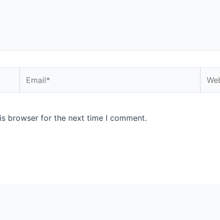
Email*
Webs
is browser for the next time I comment.