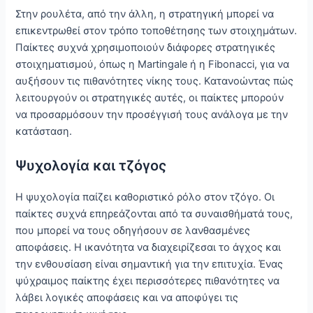
Στην ρουλέτα, από την άλλη, η στρατηγική μπορεί να
επικεντρωθεί στον τρόπο τοποθέτησης των στοιχημάτων.
Παίκτες συχνά χρησιμοποιούν διάφορες στρατηγικές
στοιχηματισμού, όπως η Martingale ή η Fibonacci, για να
αυξήσουν τις πιθανότητες νίκης τους. Κατανοώντας πώς
λειτουργούν οι στρατηγικές αυτές, οι παίκτες μπορούν
να προσαρμόσουν την προσέγγισή τους ανάλογα με την
κατάσταση.
Ψυχολογία και τζόγος
Η ψυχολογία παίζει καθοριστικό ρόλο στον τζόγο. Οι
παίκτες συχνά επηρεάζονται από τα συναισθήματά τους,
που μπορεί να τους οδηγήσουν σε λανθασμένες
αποφάσεις. Η ικανότητα να διαχειρίζεσαι το άγχος και
την ενθουσίαση είναι σημαντική για την επιτυχία. Ένας
ψύχραιμος παίκτης έχει περισσότερες πιθανότητες να
λάβει λογικές αποφάσεις και να αποφύγει τις