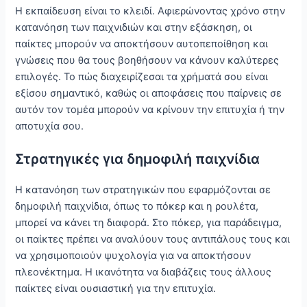
Η εκπαίδευση είναι το κλειδί. Αφιερώνοντας χρόνο στην
κατανόηση των παιχνιδιών και στην εξάσκηση, οι
παίκτες μπορούν να αποκτήσουν αυτοπεποίθηση και
γνώσεις που θα τους βοηθήσουν να κάνουν καλύτερες
επιλογές. Το πώς διαχειρίζεσαι τα χρήματά σου είναι
εξίσου σημαντικό, καθώς οι αποφάσεις που παίρνεις σε
αυτόν τον τομέα μπορούν να κρίνουν την επιτυχία ή την
αποτυχία σου.
Στρατηγικές για δημοφιλή παιχνίδια
Η κατανόηση των στρατηγικών που εφαρμόζονται σε
δημοφιλή παιχνίδια, όπως το πόκερ και η ρουλέτα,
μπορεί να κάνει τη διαφορά. Στο πόκερ, για παράδειγμα,
οι παίκτες πρέπει να αναλύουν τους αντιπάλους τους και
να χρησιμοποιούν ψυχολογία για να αποκτήσουν
πλεονέκτημα. Η ικανότητα να διαβάζεις τους άλλους
παίκτες είναι ουσιαστική για την επιτυχία.