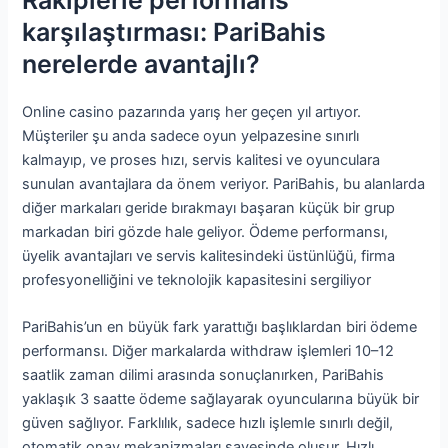
karşılaştırması: PariBahis
nerelerde avantajlı?
Online casino pazarında yarış her geçen yıl artıyor.
Müşteriler şu anda sadece oyun yelpazesine sınırlı
kalmayıp, ve proses hızı, servis kalitesi ve oyunculara
sunulan avantajlara da önem veriyor. PariBahis, bu alanlarda
diğer markaları geride bırakmayı başaran küçük bir grup
markadan biri gözde hale geliyor. Ödeme performansı,
üyelik avantajları ve servis kalitesindeki üstünlüğü, firma
profesyonelliğini ve teknolojik kapasitesini sergiliyor
PariBahis’un en büyük fark yarattığı başlıklardan biri ödeme
performansı. Diğer markalarda withdraw işlemleri 10–12
saatlik zaman dilimi arasında sonuçlanırken, PariBahis
yaklaşık 3 saatte ödeme sağlayarak oyuncularına büyük bir
güven sağlıyor. Farklılık, sadece hızlı işlemle sınırlı değil,
otomatik onay mekanizmaları sayesinde oluşur. Hızlı