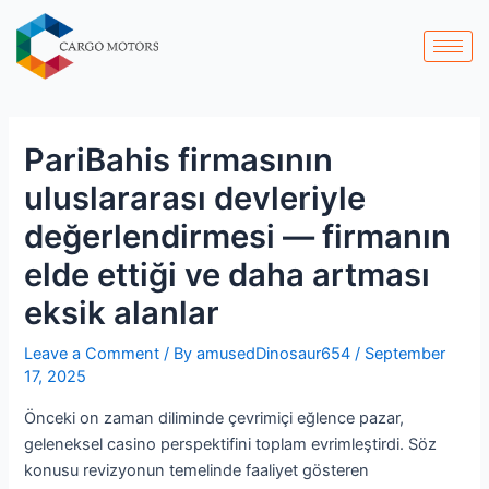
Skip
Post
to
navigation
content
PariBahis firmasının
uluslararası devleriyle
değerlendirmesi — firmanın
elde ettiği ve daha artması
eksik alanlar
Leave a Comment
/ By
amusedDinosaur654
/
September
17, 2025
Önceki on zaman diliminde çevrimiçi eğlence pazar,
geleneksel casino perspektifini toplam evrimleştirdi. Söz
konusu revizyonun temelinde faaliyet gösteren