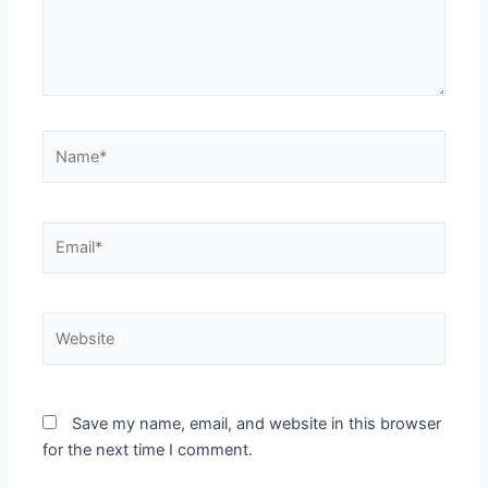
Name*
Email*
Website
Save my name, email, and website in this browser
for the next time I comment.