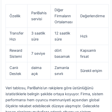
Diğer
PariBahis
Özellik
Firmaların
Değerlendirme
servisi
Ortalaması
Transfer
3 saatlik
12 saatlik
Hızlı
Hızı
süre
süre
Reward
dört
Kapsamlı
7 seviye
Sistemi
basamak
fırsat
Canlı
daima
Zamanla
Sürekli erişim
Destek
açık
sınırlı
Veri tablosu, PariBahis’un rakiplere göre üstünlüğünü
istatistiklerle belirgin şekilde ortaya koyuyor. Firma, sistem
performansı hem oyuncu memnuniyeti açısından global
ölçekte rekabet edebilecek düzeye ulaşmıştır. Gelecekte