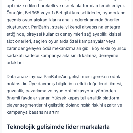
optimize edilen hareketli ve esnek platformları tercih ediyor.
Örneğin, Bet365 veya 1xBet gibi küresel liderler, oyuncuların
geçmiş oyun alışkanlıklarını analiz ederek anında öneriler
oluşturuyor. PariBahis, stratejiyi kendi altyapısına entegre
ettiğinde, bireysel kullanıcı deneyimleri sağlayabilir: kişisel
slot önerileri, seçilen oyunlarda özel kampanyalar veya
zarar dengeleyen ödül mekanizmaları gibi. Böylelikle oyuncu
sadakati sadece kampanyalarla sınırlı kalmaz, deneyime
odaklanır
Data analizi ayrıca PariBahis’un geliştirmesi gereken odak
noktasıdır. Üye davranış bilgilerinin etkili değerlendirilmesi,
güvenlik, pazarlama ve oyun optimizasyonu yönünden
önemli faydalar sunar. Yüksek kapasiteli analitik platform,
player segmentlerini geliştirir, dolandırıcılık riskini azaltır ve
kampanya başarısını artırır
Teknolojik gelişimde lider markalarla