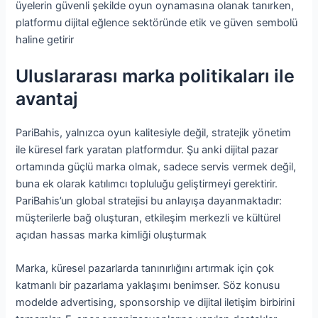
üyelerin güvenli şekilde oyun oynamasına olanak tanırken,
platformu dijital eğlence sektöründe etik ve güven sembolü
haline getirir
Uluslararası marka politikaları ile
avantaj
PariBahis, yalnızca oyun kalitesiyle değil, stratejik yönetim
ile küresel fark yaratan platformdur. Şu anki dijital pazar
ortamında güçlü marka olmak, sadece servis vermek değil,
buna ek olarak katılımcı topluluğu geliştirmeyi gerektirir.
PariBahis’un global stratejisi bu anlayışa dayanmaktadır:
müşterilerle bağ oluşturan, etkileşim merkezli ve kültürel
açıdan hassas marka kimliği oluşturmak
Marka, küresel pazarlarda tanınırlığını artırmak için çok
katmanlı bir pazarlama yaklaşımı benimser. Söz konusu
modelde advertising, sponsorship ve dijital iletişim birbirini