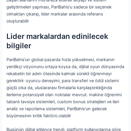
başarı alanlarını muhafaza ederek altyapı ve sistem
geliştirmeleri yapması, PariBahis’u sadece bir seçenek
olmaktan çıkarıp, lider markalar arasında referans
oluşturabilir
Lider markalardan edinilecek
bilgiler
PariBahis’un global pazarda hızla yükselmesi, markanın
yenilikçi vizyonunu ortaya koysa da, dijital oyun dünyasında
rekabetin bir adım ötesinde kalmak sürekli öğrenmeyi
gerektirir. oyuncu deneyimi, para transferi ve ödül sistemi
güçlü olsa da, uluslararası firmalarla karşılaştırıldığında
ilerleme potansiyeli olan noktalar mevcut. makine öğrenimi
tabanlı tavsiye sistemleri, custom bonus stratejileri ve ileri
analiz ve raporlama sistemleri, PariBahis’un gelecek
büyümesinin kritik faktörü olabilir
Bugünün dijital eğlence trendi, platform kullanıcılarına göre