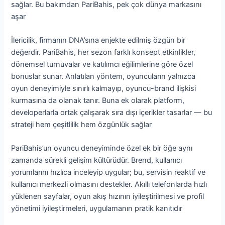
sağlar. Bu bakımdan PariBahis, pek çok dünya markasını
aşar
İlericilik, firmanın DNA’sına enjekte edilmiş özgün bir
değerdir. PariBahis, her sezon farklı konsept etkinlikler,
dönemsel turnuvalar ve katılımcı eğilimlerine göre özel
bonuslar sunar. Anlatılan yöntem, oyuncuların yalnızca
oyun deneyimiyle sınırlı kalmayıp, oyuncu-brand ilişkisi
kurmasına da olanak tanır. Buna ek olarak platform,
developerlarla ortak çalışarak sıra dışı içerikler tasarlar — bu
strateji hem çeşitlilik hem özgünlük sağlar
PariBahis’un oyuncu deneyiminde özel ek bir öğe aynı
zamanda sürekli gelişim kültürüdür. Brend, kullanıcı
yorumlarını hızlıca inceleyip uygular; bu, servisin reaktif ve
kullanıcı merkezli olmasını destekler. Akıllı telefonlarda hızlı
yüklenen sayfalar, oyun akış hızının iyileştirilmesi ve profil
yönetimi iyileştirmeleri, uygulamanın pratik kanıtıdır