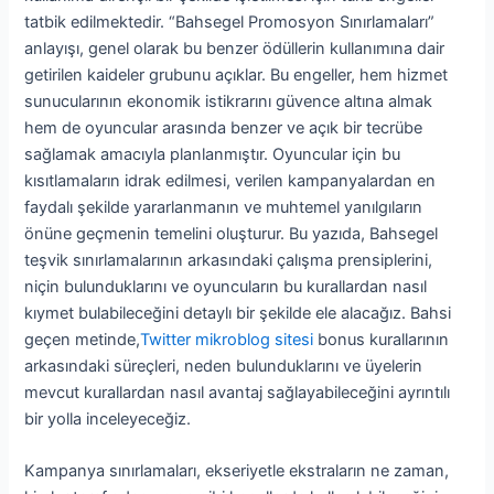
tatbik edilmektedir. “Bahsegel Promosyon Sınırlamaları”
anlayışı, genel olarak bu benzer ödüllerin kullanımına dair
getirilen kaideler grubunu açıklar. Bu engeller, hem hizmet
sunucularının ekonomik istikrarını güvence altına almak
hem de oyuncular arasında benzer ve açık bir tecrübe
sağlamak amacıyla planlanmıştır. Oyuncular için bu
kısıtlamaların idrak edilmesi, verilen kampanyalardan en
faydalı şekilde yararlanmanın ve muhtemel yanılgıların
önüne geçmenin temelini oluşturur. Bu yazıda, Bahsegel
teşvik sınırlamalarının arkasındaki çalışma prensiplerini,
niçin bulunduklarını ve oyuncuların bu kurallardan nasıl
kıymet bulabileceğini detaylı bir şekilde ele alacağız. Bahsi
geçen metinde,
Twitter mikroblog sitesi
bonus kurallarının
arkasındaki süreçleri, neden bulunduklarını ve üyelerin
mevcut kurallardan nasıl avantaj sağlayabileceğini ayrıntılı
bir yolla inceleyeceğiz.
Kampanya sınırlamaları, ekseriyetle ekstraların ne zaman,