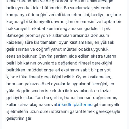
kimler tarafından ve ne gibi koşullarda kullanılabileceğini
belirleyen kaideler bütünüdür. Bu sınırlamalar, sistemin
kampanya ödeneğini verimli idare etmesini, hediye peşinde
koşma gibi kötü niyetli davranışları önlemesini ve toptan bir
hakkaniyetli rekabet zemini sağlamasını güdüler. Tipik
Bahsegel promosyon kısıtlamaları arasında dönüşüm
kaideleri, süre kısıtlamaları, oyun kısıtlamaları, en yüksek
gelir sınırları ve coğrafi yahut müşteri odaklı uygunluk
esasları bulunur. Çevrim şartları, elde edilen ekstra tutarın
belirli bir katının oyunlarda değerlendirilmesi gerektiğini
belirtirken, müddet engelleri ekstranın sabit bir periyot
içinde tüketilmesi gerektiğini belirtir. Oyun kısıtlamaları,
bonusun yalnızca özel oyunlarda uygulanabileceğini, en
yüksek gelir sınırları ise ekstra ile kazanılacak en fazla
getiriyi kısıtlar. Tam bu şartlar, bonusların sırf doğrulanmış
kullanıcılara ulaşmasını ve
LinkedIn platformu
gibi emniyetli
işletmelerin uzun süreli istikrarını garantilemek gerekçesiyle
geliştirilmiştir