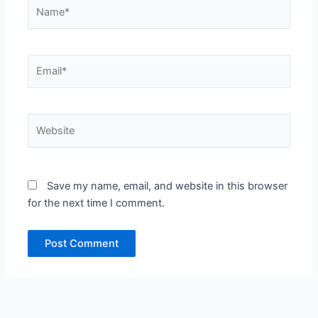
Name*
Email*
Website
Save my name, email, and website in this browser
for the next time I comment.