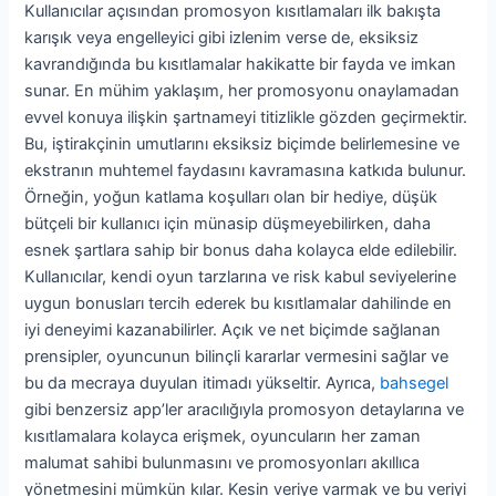
Kullanıcılar açısından promosyon kısıtlamaları ilk bakışta
karışık veya engelleyici gibi izlenim verse de, eksiksiz
kavrandığında bu kısıtlamalar hakikatte bir fayda ve imkan
sunar. En mühim yaklaşım, her promosyonu onaylamadan
evvel konuya ilişkin şartnameyi titizlikle gözden geçirmektir.
Bu, iştirakçinin umutlarını eksiksiz biçimde belirlemesine ve
ekstranın muhtemel faydasını kavramasına katkıda bulunur.
Örneğin, yoğun katlama koşulları olan bir hediye, düşük
bütçeli bir kullanıcı için münasip düşmeyebilirken, daha
esnek şartlara sahip bir bonus daha kolayca elde edilebilir.
Kullanıcılar, kendi oyun tarzlarına ve risk kabul seviyelerine
uygun bonusları tercih ederek bu kısıtlamalar dahilinde en
iyi deneyimi kazanabilirler. Açık ve net biçimde sağlanan
prensipler, oyuncunun bilinçli kararlar vermesini sağlar ve
bu da mecraya duyulan itimadı yükseltir. Ayrıca,
bahsegel
gibi benzersiz app’ler aracılığıyla promosyon detaylarına ve
kısıtlamalara kolayca erişmek, oyuncuların her zaman
malumat sahibi bulunmasını ve promosyonları akıllıca
yönetmesini mümkün kılar. Kesin veriye varmak ve bu veriyi