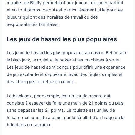
mobiles de Betify permettent aux joueurs de jouer partout
et en tout temps, ce qui est particulièrement utile pour les
joueurs qui ont des horaires de travail ou des
responsabilités familiales.
Les jeux de hasard les plus populaires
Les jeux de hasard les plus populaires au casino Betify sont
le blackjack, le roulette, le poker et les machines à sous.
Les jeux de hasard sont conçus pour offrir une expérience
de jeu excitante et captivante, avec des règles simples et
des stratégies à mettre en œuvre.
Le blackjack, par exemple, est un jeu de hasard qui
consiste à essayer de faire une main de 21 points ou plus
sans dépasser les 21 points. Le roulette est un jeu de
hasard qui consiste à parier sur le résultat d’un tirage de la
bille dans un tambour.