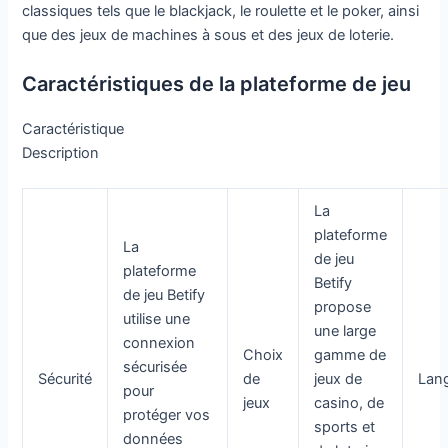
classiques tels que le blackjack, le roulette et le poker, ainsi
que des jeux de machines à sous et des jeux de loterie.
Caractéristiques de la plateforme de jeu
Caractéristique
Description
La
plateforme
La
de jeu
plateforme
Betify
de jeu Betify
propose
utilise une
une large
connexion
Choix
gamme de
sécurisée
Sécurité
de
jeux de
Lan
pour
jeux
casino, de
protéger vos
sports et
données