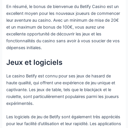
En résumé, le bonus de bienvenue du Betify Casino est un
excellent moyen pour les nouveaux joueurs de commencer
leur aventure au casino. Avec un minimum de mise de 20€
et un maximum de bonus de 100€, vous aurez une
excellente opportunité de découvrir les jeux et les
fonctionnalités du casino sans avoir à vous soucier de vos
dépenses initiales.
Jeux et logiciels
Le casino Betify est connu pour ses jeux de hasard de
haute qualité, qui offrent une expérience de jeu unique et
captivante. Les jeux de table, tels que le blackjack et le
roulette, sont particulièrement populaires parmi les joueurs
expérimentés.
Les logiciels de jeu de Betify sont également très appréciés
pour leur facilité d’utilisation et leur rapidité. Les applications