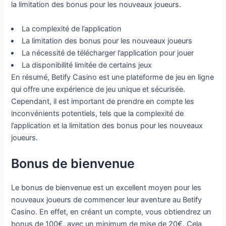
la limitation des bonus pour les nouveaux joueurs.
La complexité de l’application
La limitation des bonus pour les nouveaux joueurs
La nécessité de télécharger l’application pour jouer
La disponibilité limitée de certains jeux
En résumé, Betify Casino est une plateforme de jeu en ligne
qui offre une expérience de jeu unique et sécurisée.
Cependant, il est important de prendre en compte les
inconvénients potentiels, tels que la complexité de
l’application et la limitation des bonus pour les nouveaux
joueurs.
Bonus de bienvenue
Le bonus de bienvenue est un excellent moyen pour les
nouveaux joueurs de commencer leur aventure au Betify
Casino. En effet, en créant un compte, vous obtiendrez un
bonus de 100€, avec un minimum de mise de 20€. Cela