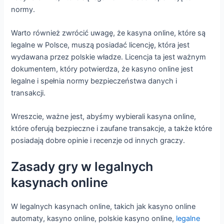
normy.
Warto również zwrócić uwagę, że kasyna online, które są
legalne w Polsce, muszą posiadać licencję, która jest
wydawana przez polskie władze. Licencja ta jest ważnym
dokumentem, który potwierdza, że kasyno online jest
legalne i spełnia normy bezpieczeństwa danych i
transakcji.
Wreszcie, ważne jest, abyśmy wybierali kasyna online,
które oferują bezpieczne i zaufane transakcje, a także które
posiadają dobre opinie i recenzje od innych graczy.
Zasady gry w legalnych
kasynach online
W legalnych kasynach online, takich jak kasyno online
automaty, kasyno online, polskie kasyno online,
legalne