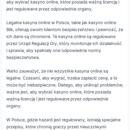
aby wybrać kasyno online, które posiada ważną licencję i
jest regulowane przez odpowiednie organy.
Legalne kasyna online w Polsce, takie jak kasyno online
Blik, oferują swoim klientom bezpieczeństwo i pewność, że
ich dane są chronione. Te kasyna online są regulowane
przez Urząd Regulacji Gry, który monitoruje ich działalność
i sprawia, aby spełniały one odpowiednie normy
bezpieczeństwa.
Warto zauważyć, że nie wszystkie kasyna online są
legalne. Czasami, aby wygrać, trzeba zapłacić cenę, a to
może być niebezpieczne. Dlatego, aby uniknąć problemów,
ważne jest, aby wybrać kasyno online, które posiada
ważną licencję i jest regulowane przez odpowiednie
organy.
W Polsce, gdzie hazard jest regulowany, istnieją specjalne
przepisy, które chronią graczy przed nieuczciwymi