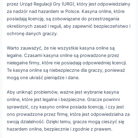
przez Urząd Regulacji Gry (URG), który jest odpowiedzialny
za nadzór nad hazardem w Polsce. Kasyna online, które
posiadają licencję, są zobowiązane do przestrzegania
określonych zasad i reguli, aby zapewnić bezpieczeństwo i
ochronę danych graczy.
Warto zauważyć, że nie wszystkie kasyna online są
legalne. Czasami kasyna online są prowadzone przez
nielegalne firmy, które nie posiadają odpowiedniej licencji.
Te kasyna online są niebezpieczne dla graczy, ponieważ
mogą one ukraść pieniądze i dane.
Aby uniknąć problemów, ważne jest wybranie kasyna
online, które jest legalne i bezpieczne. Gracze powinni
sprawdzić, czy kasyno online posiada licencję, i czy jest
ono prowadzone przez firmę, która jest odpowiedzialna za
swoją działalność. Dzięki temu, gracze mogą cieszyć się
hazardem online, bezpiecznie i zgodnie z prawem.