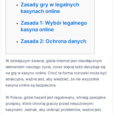
Zasady gry w legalnych
kasynach online
Zasada 1: Wybór legalnego
kasyna online
Zasada 2: Ochrona danych
W dzisiejszym świecie, gdzie internet jest nieodłącznym
elementem naszego życia, coraz więcej ludzi decyduje się
na grę w kasyno online. Choć ta forma rozrywki może być
atrakcyjna, ważne jest, aby wiedzieć, że nie wszystkie
kasyna online są bezpieczne.
W Polsce, gdzie hazard jest regulowany, istnieją specjalne
przepisy, które chronią graczy przed nieuczciwymi
kasynami. Jednak, aby uniknąć problemów, ważne jest,