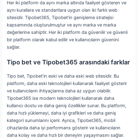
Her iki platform da aynı marka altında faaliyet gösteren ve
aynı kurallara ve standartlara uygun olan iki farklı web
sitesidir. Tipobet365, Tipobet’in genişleme stratejisi
kapsamında oluşturulmuştur ve aynı marka ve marka
değerlerine sahiptir. Her iki platform da güvenilir ve güvenli
bir platform olarak kabul edilir ve kullanıcıların güvenini
sağlar.
Tipo bet ve Tipobet365 arasındaki farklar
Tipo bet, Tipobet’in eski ve daha eski web sitesidir. Bu
platform, daha eski teknolojileri kullanarak faaliyet gösterir
ve kullanıcıların ihtiyaçlarına daha az uygun olabilir.
Tipobet365 ise modern teknolojileri kullanarak daha
kullanıcı dostu ve daha geniş özellikler sunar. Bu platform,
daha hızlı yüklemeyi, daha iyi grafikleri ve daha geniş
kategori sunumlarını içerir. Ayrıca, Tipobet365, mobil
cihazlarda daha iyi performans gösterir ve kullanıcıların
daha kolay ve daha hızlı bir deneyim yaşaymasını sağlar.