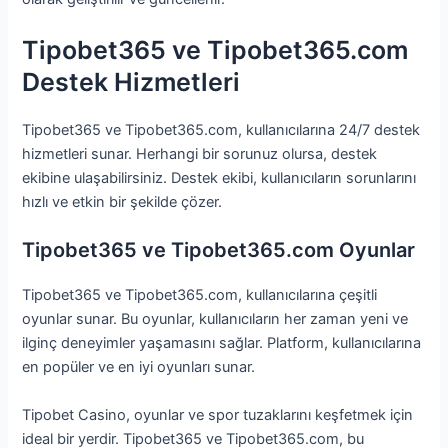
Tipobet365 ve Tipobet365.com
Destek Hizmetleri
Tipobet365 ve Tipobet365.com, kullanıcılarına 24/7 destek
hizmetleri sunar. Herhangi bir sorunuz olursa, destek
ekibine ulaşabilirsiniz. Destek ekibi, kullanıcıların sorunlarını
hızlı ve etkin bir şekilde çözer.
Tipobet365 ve Tipobet365.com Oyunlar
Tipobet365 ve Tipobet365.com, kullanıcılarına çeşitli
oyunlar sunar. Bu oyunlar, kullanıcıların her zaman yeni ve
ilginç deneyimler yaşamasını sağlar. Platform, kullanıcılarına
en popüler ve en iyi oyunları sunar.
Tipobet Casino, oyunlar ve spor tuzaklarını keşfetmek için
ideal bir yerdir. Tipobet365 ve Tipobet365.com, bu