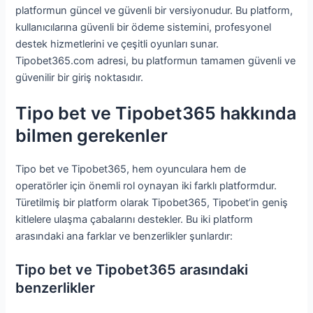
platformun güncel ve güvenli bir versiyonudur. Bu platform,
kullanıcılarına güvenli bir ödeme sistemini, profesyonel
destek hizmetlerini ve çeşitli oyunları sunar.
Tipobet365.com adresi, bu platformun tamamen güvenli ve
güvenilir bir giriş noktasıdır.
Tipo bet ve Tipobet365 hakkında
bilmen gerekenler
Tipo bet ve Tipobet365, hem oyunculara hem de
operatörler için önemli rol oynayan iki farklı platformdur.
Türetilmiş bir platform olarak Tipobet365, Tipobet’in geniş
kitlelere ulaşma çabalarını destekler. Bu iki platform
arasındaki ana farklar ve benzerlikler şunlardır:
Tipo bet ve Tipobet365 arasındaki
benzerlikler