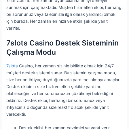
7slot Casino, her zaman oyuncularına en iyi deneyim
sunmak için çalışmaktadır. Müşteri hizmetleri ekibi, herhangi
bir sorununuz veya talebinizle ilgili olarak yardımcı olmak
için burada. Her zaman en hızlı ve etkin şekilde yanıt
verirler.
7slots Casino Destek Sisteminin
Çalışma Modu
7slots
Casino, her zaman sizinle birlikte olmak için 24/7
müşteri destek sistemi sunar. Bu sistemin çalışma modu,
size her an ihtiyaç duyduğunuzda yardımcı olmayı amaçlar.
Destek ekibinin size hızlı ve etkin şekilde yardımcı
olabileceğini ve her sorununuzun çözülmeyi beklediğini
bildiririz. Destek ekibi, herhangi bir sorununuz veya
ihtiyacınız olduğunda size reaktif olacak şekilde yanıt
verecektir.
Destek ekibi, her zaman çevrimiçi ve yanıt verir.