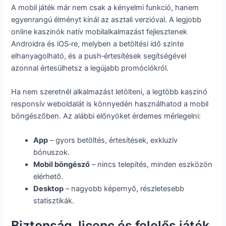
A mobil játék már nem csak a kényelmi funkció, hanem
egyenrangú élményt kínál az asztali verzióval. A legjobb
online kaszinók natív mobilalkalmazást fejlesztenek
Androidra és iOS‑re, melyben a betöltési idő szinte
elhanyagolható, és a push‑értesítések segítségével
azonnal értesülhetsz a legújabb promóciókról.
Ha nem szeretnél alkalmazást letölteni, a legtöbb kaszinó
responsív weboldalát is könnyedén használhatod a mobil
böngészőben. Az alábbi előnyöket érdemes mérlegelni:
App
– gyors betöltés, értesítések, exkluzív
bónuszok.
Mobil böngésző
– nincs telepítés, minden eszközön
elérhető.
Desktop
– nagyobb képernyő, részletesebb
statisztikák.
Biztonság, licenc és felelős játék