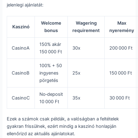
jelenlegi ajánlatát:
Welcome
Wagering
Max
Kaszinó
bonus
requirement
nyeremény
150% akár
CasinoA
30x
200 000 Ft
150 000 Ft
100% + 50
CasinoB
ingyenes
25x
150 000 Ft
pörgetés
No‑deposit
CasinoC
35x
30 000 Ft
10 000 Ft
Ezek a számok csak példák, a valóságban a feltételek
gyakran frissülnek, ezért mindig a kaszinó honlapján
ellenőrizd az aktuális ajánlatokat.