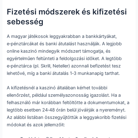
Fizetési módszerek és kifizetési
sebesség
A magyar játékosok leggyakrabban a bankkártyákat,
e‑pénztárcákat és banki átutalást használják. A legjobb
online kaszinó mindegyik módszert támogatja, és
egyértelműen feltünteti a feldolgozási időket. A legtöbb
e‑pénztárca (pl. Skrill, Neteller) azonnali befizetést tesz
lehetővé, míg a banki átutalás 1‑3 munkanapig tarthat.
A kifizetésnél a kaszinó általában kérhet további
ellenőrzést, például személyazonosság igazolást. Ha a
felhasználó már korábban feltöltötte a dokumentumokat, a
legtöbb esetben 24‑48 órán belül jóváírják a nyereményt.
Az alábbi listában összegyűjtöttük a leggyakoribb fizetési
módokat és azok jellemzőit: