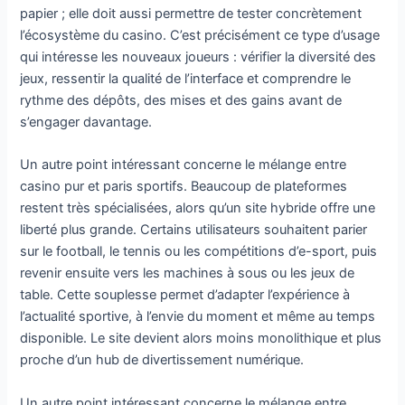
papier ; elle doit aussi permettre de tester concrètement
l’écosystème du casino. C’est précisément ce type d’usage
qui intéresse les nouveaux joueurs : vérifier la diversité des
jeux, ressentir la qualité de l’interface et comprendre le
rythme des dépôts, des mises et des gains avant de
s’engager davantage.
Un autre point intéressant concerne le mélange entre
casino pur et paris sportifs. Beaucoup de plateformes
restent très spécialisées, alors qu’un site hybride offre une
liberté plus grande. Certains utilisateurs souhaitent parier
sur le football, le tennis ou les compétitions d’e-sport, puis
revenir ensuite vers les machines à sous ou les jeux de
table. Cette souplesse permet d’adapter l’expérience à
l’actualité sportive, à l’envie du moment et même au temps
disponible. Le site devient alors moins monolithique et plus
proche d’un hub de divertissement numérique.
Un autre point intéressant concerne le mélange entre