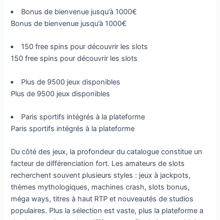
Bonus de bienvenue jusqu’à 1000€
Bonus de bienvenue jusqu’à 1000€
150 free spins pour découvrir les slots
150 free spins pour découvrir les slots
Plus de 9500 jeux disponibles
Plus de 9500 jeux disponibles
Paris sportifs intégrés à la plateforme
Paris sportifs intégrés à la plateforme
Du côté des jeux, la profondeur du catalogue constitue un
facteur de différenciation fort. Les amateurs de slots
recherchent souvent plusieurs styles : jeux à jackpots,
thèmes mythologiques, machines crash, slots bonus,
méga ways, titres à haut RTP et nouveautés de studios
populaires. Plus la sélection est vaste, plus la plateforme a