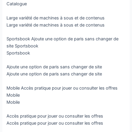
Catalogue
Large variété de machines à sous et de contenus
Large variété de machines à sous et de contenus
Sportsbook Ajoute une option de paris sans changer de
site Sportsbook
Sportsbook
Ajoute une option de paris sans changer de site
Ajoute une option de paris sans changer de site
Mobile Accès pratique pour jouer ou consulter les offres
Mobile
Mobile
Accès pratique pour jouer ou consulter les offres
Accès pratique pour jouer ou consulter les offres