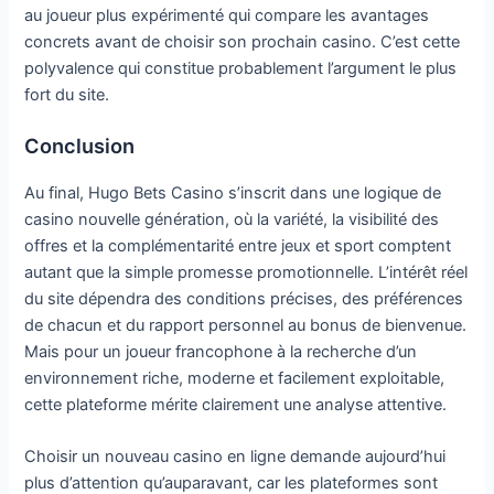
au joueur plus expérimenté qui compare les avantages
concrets avant de choisir son prochain casino. C’est cette
polyvalence qui constitue probablement l’argument le plus
fort du site.
Conclusion
Au final, Hugo Bets Casino s’inscrit dans une logique de
casino nouvelle génération, où la variété, la visibilité des
offres et la complémentarité entre jeux et sport comptent
autant que la simple promesse promotionnelle. L’intérêt réel
du site dépendra des conditions précises, des préférences
de chacun et du rapport personnel au bonus de bienvenue.
Mais pour un joueur francophone à la recherche d’un
environnement riche, moderne et facilement exploitable,
cette plateforme mérite clairement une analyse attentive.
Choisir un nouveau casino en ligne demande aujourd’hui
plus d’attention qu’auparavant, car les plateformes sont