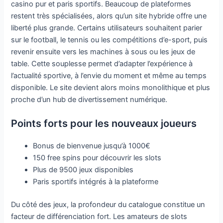
casino pur et paris sportifs. Beaucoup de plateformes
restent très spécialisées, alors qu’un site hybride offre une
liberté plus grande. Certains utilisateurs souhaitent parier
sur le football, le tennis ou les compétitions d’e-sport, puis
revenir ensuite vers les machines à sous ou les jeux de
table. Cette souplesse permet d’adapter l’expérience à
l’actualité sportive, à l’envie du moment et même au temps
disponible. Le site devient alors moins monolithique et plus
proche d’un hub de divertissement numérique.
Points forts pour les nouveaux joueurs
Bonus de bienvenue jusqu’à 1000€
150 free spins pour découvrir les slots
Plus de 9500 jeux disponibles
Paris sportifs intégrés à la plateforme
Du côté des jeux, la profondeur du catalogue constitue un
facteur de différenciation fort. Les amateurs de slots