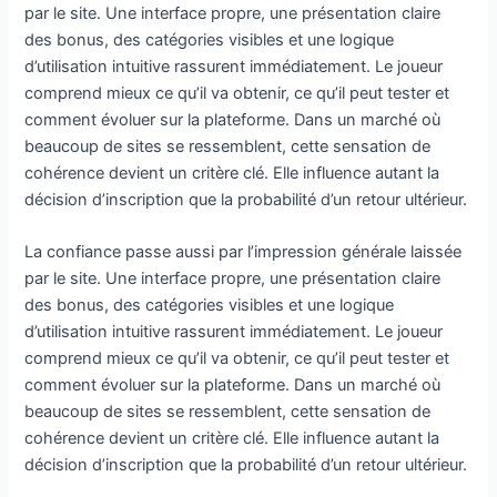
par le site. Une interface propre, une présentation claire
des bonus, des catégories visibles et une logique
d’utilisation intuitive rassurent immédiatement. Le joueur
comprend mieux ce qu’il va obtenir, ce qu’il peut tester et
comment évoluer sur la plateforme. Dans un marché où
beaucoup de sites se ressemblent, cette sensation de
cohérence devient un critère clé. Elle influence autant la
décision d’inscription que la probabilité d’un retour ultérieur.
La confiance passe aussi par l’impression générale laissée
par le site. Une interface propre, une présentation claire
des bonus, des catégories visibles et une logique
d’utilisation intuitive rassurent immédiatement. Le joueur
comprend mieux ce qu’il va obtenir, ce qu’il peut tester et
comment évoluer sur la plateforme. Dans un marché où
beaucoup de sites se ressemblent, cette sensation de
cohérence devient un critère clé. Elle influence autant la
décision d’inscription que la probabilité d’un retour ultérieur.