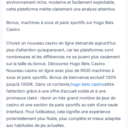
environnement riche, moderne et facilement exploitable,
cette plateforme mérite clairement une analyse attentive.
Bonus, machines à sous et paris sportifs sur Hugo Bets
Casino
Choisir un nouveau casino en ligne demande aujourd’hui
plus d’attention qu’auparavant, car les plateformes sont
nombreuses et les différences ne se jouent plus seulement
sur la taille du bonus. Découvrez Hugo Bets Casino.
Nouveau casino en ligne avec plus de 9500 machines à
sous et paris sportifs. Bonus de bienvenue exclusif 100%
jusqu’à 1000€. Dans ce contexte,
hugo bets casino
attire
l’attention grâce à une offre d’accueil solide et à une
promesse claire : réunir un très grand nombre de jeux de
casino et une section de paris sportifs au sein d’une seule
interface. Pour l’utilisateur, cela signifie une expérience
potentiellement plus fluide, plus complète et mieux adaptée
aux habitudes de jeu actuelles.