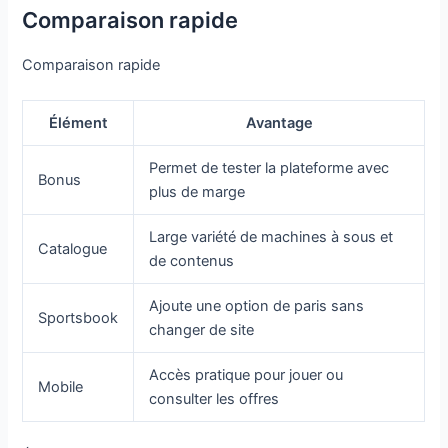
Comparaison rapide
Comparaison rapide
Élément
Avantage
Permet de tester la plateforme avec
Bonus
plus de marge
Large variété de machines à sous et
Catalogue
de contenus
Ajoute une option de paris sans
Sportsbook
changer de site
Accès pratique pour jouer ou
Mobile
consulter les offres