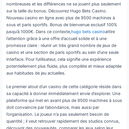
nombreuses et les différences ne se jouent plus seulement
sur la taille du bonus. Découvrez Hugo Bets Casino.
Nouveau casino en ligne avec plus de 9500 machines à
sous et paris sportifs. Bonus de bienvenue exclusif 100%
jusqu’à 1000€. Dans ce contexte,
hugo bets casino
attire
l’attention grâce à une offre d’accueil solide et à une
promesse claire : réunir un très grand nombre de jeux de
casino et une section de paris sportifs au sein d’une seule
interface. Pour l’utilisateur, cela signifie une expérience
potentiellement plus fluide, plus complète et mieux adaptée
aux habitudes de jeu actuelles.
Le premier atout d’un casino de cette catégorie réside dans
sa capacité à donner immédiatement envie d’explorer. Une
plateforme qui met en avant plus de 9500 machines à sous
doit convaincre par l’abondance, mais aussi par
l’organisation. Le joueur n’a pas seulement besoin de
quantité ; il veut retrouver rapidement des studios connus,
découvrir des nouveautés, comparer les jeux selon leur