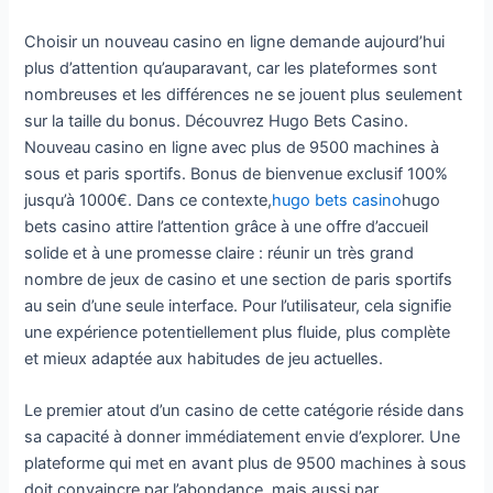
Choisir un nouveau casino en ligne demande aujourd’hui
plus d’attention qu’auparavant, car les plateformes sont
nombreuses et les différences ne se jouent plus seulement
sur la taille du bonus. Découvrez Hugo Bets Casino.
Nouveau casino en ligne avec plus de 9500 machines à
sous et paris sportifs. Bonus de bienvenue exclusif 100%
jusqu’à 1000€. Dans ce contexte,
hugo bets casino
hugo
bets casino attire l’attention grâce à une offre d’accueil
solide et à une promesse claire : réunir un très grand
nombre de jeux de casino et une section de paris sportifs
au sein d’une seule interface. Pour l’utilisateur, cela signifie
une expérience potentiellement plus fluide, plus complète
et mieux adaptée aux habitudes de jeu actuelles.
Le premier atout d’un casino de cette catégorie réside dans
sa capacité à donner immédiatement envie d’explorer. Une
plateforme qui met en avant plus de 9500 machines à sous
doit convaincre par l’abondance, mais aussi par