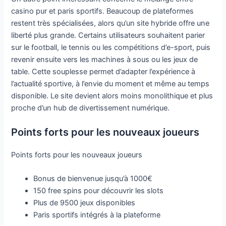
casino pur et paris sportifs. Beaucoup de plateformes
restent très spécialisées, alors qu’un site hybride offre une
liberté plus grande. Certains utilisateurs souhaitent parier
sur le football, le tennis ou les compétitions d’e-sport, puis
revenir ensuite vers les machines à sous ou les jeux de
table. Cette souplesse permet d’adapter l’expérience à
l’actualité sportive, à l’envie du moment et même au temps
disponible. Le site devient alors moins monolithique et plus
proche d’un hub de divertissement numérique.
Points forts pour les nouveaux joueurs
Points forts pour les nouveaux joueurs
Bonus de bienvenue jusqu’à 1000€
150 free spins pour découvrir les slots
Plus de 9500 jeux disponibles
Paris sportifs intégrés à la plateforme