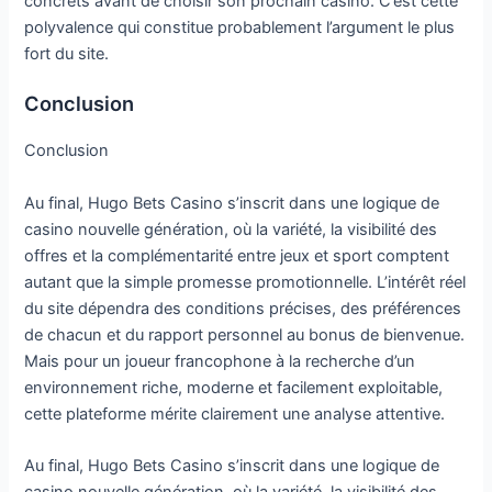
concrets avant de choisir son prochain casino. C’est cette
polyvalence qui constitue probablement l’argument le plus
fort du site.
Conclusion
Conclusion
Au final, Hugo Bets Casino s’inscrit dans une logique de
casino nouvelle génération, où la variété, la visibilité des
offres et la complémentarité entre jeux et sport comptent
autant que la simple promesse promotionnelle. L’intérêt réel
du site dépendra des conditions précises, des préférences
de chacun et du rapport personnel au bonus de bienvenue.
Mais pour un joueur francophone à la recherche d’un
environnement riche, moderne et facilement exploitable,
cette plateforme mérite clairement une analyse attentive.
Au final, Hugo Bets Casino s’inscrit dans une logique de
casino nouvelle génération, où la variété, la visibilité des