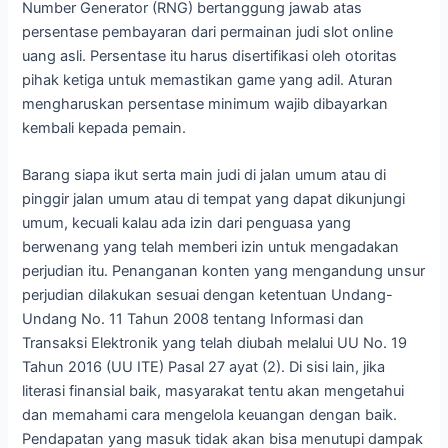
Number Generator (RNG) bertanggung jawab atas
persentase pembayaran dari permainan judi slot online
uang asli. Persentase itu harus disertifikasi oleh otoritas
pihak ketiga untuk memastikan game yang adil. Aturan
mengharuskan persentase minimum wajib dibayarkan
kembali kepada pemain.
Barang siapa ikut serta main judi di jalan umum atau di
pinggir jalan umum atau di tempat yang dapat dikunjungi
umum, kecuali kalau ada izin dari penguasa yang
berwenang yang telah memberi izin untuk mengadakan
perjudian itu. Penanganan konten yang mengandung unsur
perjudian dilakukan sesuai dengan ketentuan Undang-
Undang No. 11 Tahun 2008 tentang Informasi dan
Transaksi Elektronik yang telah diubah melalui UU No. 19
Tahun 2016 (UU ITE) Pasal 27 ayat (2). Di sisi lain, jika
literasi finansial baik, masyarakat tentu akan mengetahui
dan memahami cara mengelola keuangan dengan baik.
Pendapatan yang masuk tidak akan bisa menutupi dampak