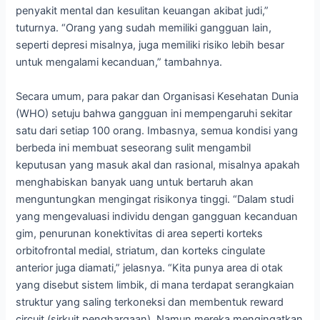
penyakit mental dan kesulitan keuangan akibat judi,”
tuturnya. “Orang yang sudah memiliki gangguan lain,
seperti depresi misalnya, juga memiliki risiko lebih besar
untuk mengalami kecanduan,” tambahnya.
Secara umum, para pakar dan Organisasi Kesehatan Dunia
(WHO) setuju bahwa gangguan ini mempengaruhi sekitar
satu dari setiap 100 orang. Imbasnya, semua kondisi yang
berbeda ini membuat seseorang sulit mengambil
keputusan yang masuk akal dan rasional, misalnya apakah
menghabiskan banyak uang untuk bertaruh akan
menguntungkan mengingat risikonya tinggi. “Dalam studi
yang mengevaluasi individu dengan gangguan kecanduan
gim, penurunan konektivitas di area seperti korteks
orbitofrontal medial, striatum, dan korteks cingulate
anterior juga diamati,” jelasnya. “Kita punya area di otak
yang disebut sistem limbik, di mana terdapat serangkaian
struktur yang saling terkoneksi dan membentuk reward
circuit (sirkuit penghargaan). Namun mereka mengingatkan