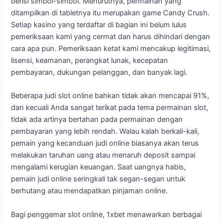
berisi simbol-simbol. Menurutnya, permainan yang
ditampilkan di tabletnya itu merupakan game Candy Crush.
Setiap kasino yang terdaftar di bagian ini belum lulus
pemeriksaan kami yang cermat dan harus dihindari dengan
cara apa pun. Pemeriksaan ketat kami mencakup legitimasi,
lisensi, keamanan, perangkat lunak, kecepatan
pembayaran, dukungan pelanggan, dan banyak lagi.
Beberapa judi slot online bahkan tidak akan mencapai 91%,
dan kecuali Anda sangat terikat pada tema permainan slot,
tidak ada artinya bertahan pada permainan dengan
pembayaran yang lebih rendah. Walau kalah berkali-kali,
pemain yang kecanduan judi online biasanya akan terus
melakukan taruhan uang atau menaruh deposit sampai
mengalami kerugian keuangan. Saat uangnya habis,
pemain judi online seringkali tak segan-segan untuk
berhutang atau mendapatkan pinjaman online.
Bagi penggemar slot online, 1xbet menawarkan berbagai