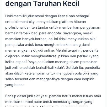
dengan Taruhan Kecil
Hoki memiliki jalur resmi dengan lisensi sah sebagai
entertainment city, menyediakan platform hiburan
profesional dan terstandar untuk memberikan pengalaman
bermain terbaik bagi para anggota. Sayangnya, meski
memakan banyak korban, hal ini tidak menyurutkan aksi
para pelaku untuk terus menghamburkan uang demi
memenangkan slot judi online. Melalui terapi ini, penderita
diajarkan untuk mengidentifikasi pikiran dan perilaku yang
keliru, seperti “saya pasti akan menang dalam permainan
judi online, setelah berkali-kali kalah”. Setelah itu, penderita
akan dilatih keterampilan untuk mengubah pola pikir yang
salah tersebut dan menggantinya dengan cara berpikir
yang benar.
Prinsip dasar judi slot yaitu pemain harus menarik tuas atau
menekan tombol putar untuk memutar gulungan yang