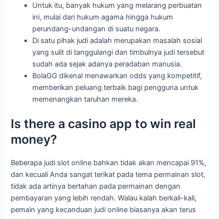
Untuk itu, banyak hukum yang melarang perbuatan
ini, mulai dari hukum agama hingga hukum
perundang-undangan di suatu negara.
Di satu pihak judi adalah merupakan masalah sosial
yang sulit di tanggulangi dan timbulnya judi tersebut
sudah ada sejak adanya peradaban manusia.
BolaGG dikenal menawarkan odds yang kompetitif,
memberikan peluang terbaik bagi pengguna untuk
memenangkan taruhan mereka.
Is there a casino app to win real
money?
Beberapa judi slot online bahkan tidak akan mencapai 91%,
dan kecuali Anda sangat terikat pada tema permainan slot,
tidak ada artinya bertahan pada permainan dengan
pembayaran yang lebih rendah. Walau kalah berkali-kali,
pemain yang kecanduan judi online biasanya akan terus