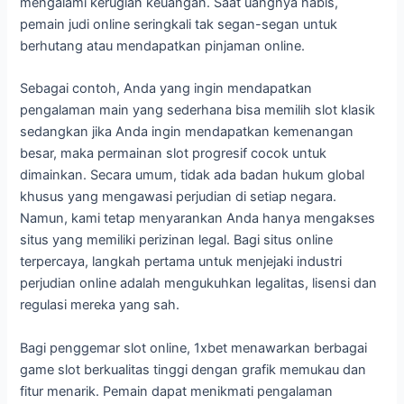
mengalami kerugian keuangan. Saat uangnya habis,
pemain judi online seringkali tak segan-segan untuk
berhutang atau mendapatkan pinjaman online.
Sebagai contoh, Anda yang ingin mendapatkan
pengalaman main yang sederhana bisa memilih slot klasik
sedangkan jika Anda ingin mendapatkan kemenangan
besar, maka permainan slot progresif cocok untuk
dimainkan. Secara umum, tidak ada badan hukum global
khusus yang mengawasi perjudian di setiap negara.
Namun, kami tetap menyarankan Anda hanya mengakses
situs yang memiliki perizinan legal. Bagi situs online
terpercaya, langkah pertama untuk menjejaki industri
perjudian online adalah mengukuhkan legalitas, lisensi dan
regulasi mereka yang sah.
Bagi penggemar slot online, 1xbet menawarkan berbagai
game slot berkualitas tinggi dengan grafik memukau dan
fitur menarik. Pemain dapat menikmati pengalaman