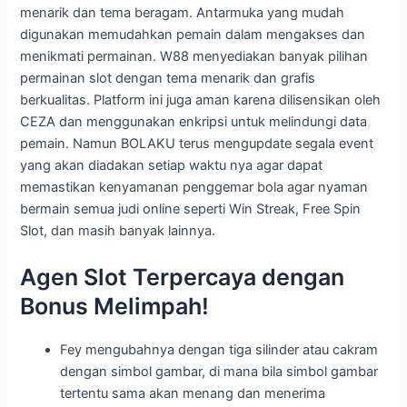
menarik dan tema beragam. Antarmuka yang mudah
digunakan memudahkan pemain dalam mengakses dan
menikmati permainan. W88 menyediakan banyak pilihan
permainan slot dengan tema menarik dan grafis
berkualitas. Platform ini juga aman karena dilisensikan oleh
CEZA dan menggunakan enkripsi untuk melindungi data
pemain. Namun BOLAKU terus mengupdate segala event
yang akan diadakan setiap waktu nya agar dapat
memastikan kenyamanan penggemar bola agar nyaman
bermain semua judi online seperti Win Streak, Free Spin
Slot, dan masih banyak lainnya.
Agen Slot Terpercaya dengan
Bonus Melimpah!
Fey mengubahnya dengan tiga silinder atau cakram
dengan simbol gambar, di mana bila simbol gambar
tertentu sama akan menang dan menerima