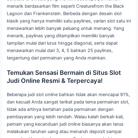
menarik berdasarkan film seperti Creaturefrom the Black
Lagoon dan Frankenstein. Berbeda dengan desain slot
klasik yang hanya memiliki satu paylines, varian slot satu ini
menawarkan lebih banyak peluang untuk menang. Yang
menarik, paylines yang ditampilkan memiliki banyak
tampilan mulai dari lurus hingga diagonal, serta dapat
menawarkan mulai dari 3, 4, 5 bahkan 25 paylines,
tergantung dari permainan yang Anda mainkan.
Temukan Sensasi Bermain di Situs Slot
Judi Online Resmi & Terpercaya!
Beberapa judi slot online bahkan tidak akan mencapai 91%,
dan kecuali Anda sangat terikat pada tema permainan slot,
tidak ada artinya bertahan pada permainan dengan
pembayaran yang lebih rendah. Walau kalah berkali-kali,
pemain yang kecanduan judi online biasanya akan terus
melakukan taruhan uang atau menaruh deposit sampai