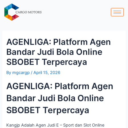
Skip
Post
to
navigation
content
AGENLIGA: Platform Agen
Bandar Judi Bola Online
SBOBET Terpercaya
By
mgcargp
/
April 15, 2026
AGENLIGA: Platform Agen
Bandar Judi Bola Online
SBOBET Terpercaya
Kangjp Adalah Agen Judi E – Sport dan Slot Online