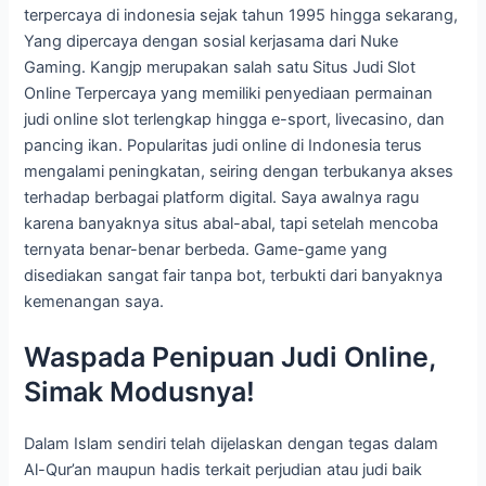
terpercaya di indonesia sejak tahun 1995 hingga sekarang,
Yang dipercaya dengan sosial kerjasama dari Nuke
Gaming. Kangjp merupakan salah satu Situs Judi Slot
Online Terpercaya yang memiliki penyediaan permainan
judi online slot terlengkap hingga e-sport, livecasino, dan
pancing ikan. Popularitas judi online di Indonesia terus
mengalami peningkatan, seiring dengan terbukanya akses
terhadap berbagai platform digital. Saya awalnya ragu
karena banyaknya situs abal-abal, tapi setelah mencoba
ternyata benar-benar berbeda. Game-game yang
disediakan sangat fair tanpa bot, terbukti dari banyaknya
kemenangan saya.
Waspada Penipuan Judi Online,
Simak Modusnya!
Dalam Islam sendiri telah dijelaskan dengan tegas dalam
Al-Qur’an maupun hadis terkait perjudian atau judi baik