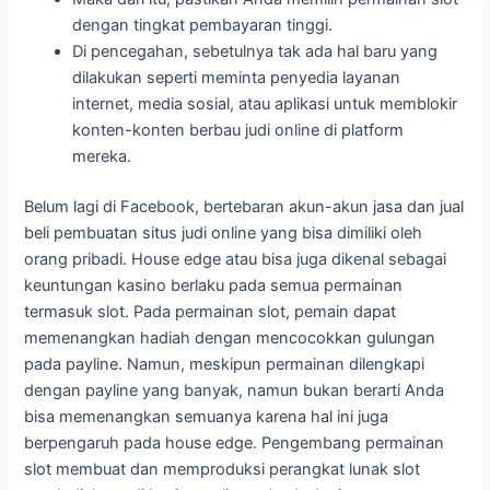
dengan tingkat pembayaran tinggi.
Di pencegahan, sebetulnya tak ada hal baru yang
dilakukan seperti meminta penyedia layanan
internet, media sosial, atau aplikasi untuk memblokir
konten-konten berbau judi online di platform
mereka.
Belum lagi di Facebook, bertebaran akun-akun jasa dan jual
beli pembuatan situs judi online yang bisa dimiliki oleh
orang pribadi. House edge atau bisa juga dikenal sebagai
keuntungan kasino berlaku pada semua permainan
termasuk slot. Pada permainan slot, pemain dapat
memenangkan hadiah dengan mencocokkan gulungan
pada payline. Namun, meskipun permainan dilengkapi
dengan payline yang banyak, namun bukan berarti Anda
bisa memenangkan semuanya karena hal ini juga
berpengaruh pada house edge. Pengembang permainan
slot membuat dan memproduksi perangkat lunak slot