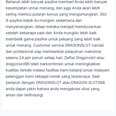
Bertaruh lebih banyak payline memberi Anda lebih banyak
kesempatan untuk menang, dan juga Anda akan lebih
sering memicu putaran bonus yang menguntungkan. Slot
9-payline klasik itu mungkin sederhana dan
menyenangkan, tetapi mereka menjadi membosankan
setelah beberapa saat dan Anda mungkin lebih baik
membidik game payline untuk peluang yang lebih baik
untuk menang. Customer service DRAGONSLOT handal
dan profesional siap memberikan pelayanan maksimal
selama 24 jam penuh setiap hari. Daftar Dragonslot atau
dragonslot88 telah berkomitmen untuk meningkatkan
kualitas terbaik melalui fasilitas kami berjanji untuk melayani
pelanggan kami sebagai merek yang terpercaya. Saat
bertaruh dengan DRAGONSLOT atau DRAGON SLOTS88
anda dapat yakin bahwa anda mengakses situs yang
aman dan terlindungi.