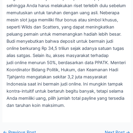
sehingga Anda harus melakukan riset terlebih dulu sebelum
memutuskan untuk taruhan dengan uang asli. Neberapa
mesin slot juga memiliki fitur bonus atau simbol khusus,
seperti Wilds dan Scatters, yang dapat meningkatkan
peluang pemain untuk memenangkan hadiah lebih besar.
Budi menyebutkan bahwa deposit untuk bermain judi
online berkurang Rp 34,5 triliun sejak adanya satuan tugas
alias satgas. Selain itu, akses masyarakat terhadap
judi online menurun 50%, berdasarkan data PPATK. Menteri
Koordinator Bidang Politik, Hukum, dan Keamanan Hadi
Tjahjanto mengatakan sekitar 3,2 juta masyarakat
Indonesia saat ini bermain judi online. Ini mungkin tampak
kontra-intuitif untuk bertaruh begitu banyak, tetapi selama
Anda memiliki uang, pilih jumlah total payline yang tersedia
dan taruhan koin maksimum.
←
Previous Post
Next Post
→