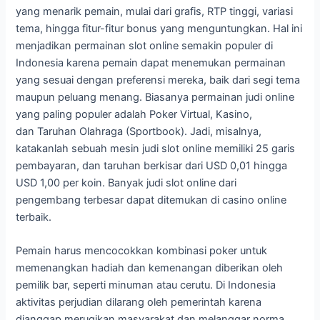
yang menarik pemain, mulai dari grafis, RTP tinggi, variasi
tema, hingga fitur-fitur bonus yang menguntungkan. Hal ini
menjadikan permainan slot online semakin populer di
Indonesia karena pemain dapat menemukan permainan
yang sesuai dengan preferensi mereka, baik dari segi tema
maupun peluang menang. Biasanya permainan judi online
yang paling populer adalah Poker Virtual, Kasino,
dan Taruhan Olahraga (Sportbook). Jadi, misalnya,
katakanlah sebuah mesin judi slot online memiliki 25 garis
pembayaran, dan taruhan berkisar dari USD 0,01 hingga
USD 1,00 per koin. Banyak judi slot online dari
pengembang terbesar dapat ditemukan di casino online
terbaik.
Pemain harus mencocokkan kombinasi poker untuk
memenangkan hadiah dan kemenangan diberikan oleh
pemilik bar, seperti minuman atau cerutu. Di Indonesia
aktivitas perjudian dilarang oleh pemerintah karena
dianggap merugikan masyarakat dan melanggar norma