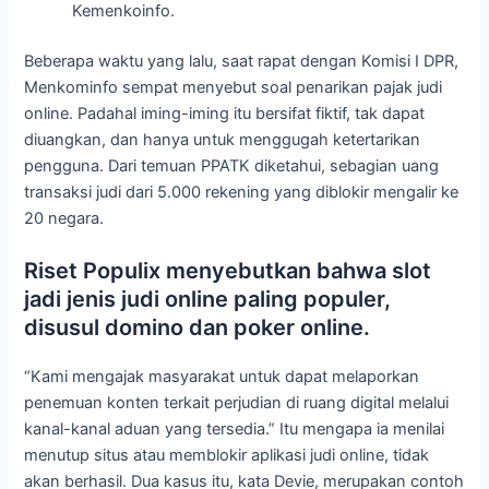
Kemenkoinfo.
Beberapa waktu yang lalu, saat rapat dengan Komisi I DPR,
Menkominfo sempat menyebut soal penarikan pajak judi
online. Padahal iming-iming itu bersifat fiktif, tak dapat
diuangkan, dan hanya untuk menggugah ketertarikan
pengguna. Dari temuan PPATK diketahui, sebagian uang
transaksi judi dari 5.000 rekening yang diblokir mengalir ke
20 negara.
Riset Populix menyebutkan bahwa slot
jadi jenis judi online paling populer,
disusul domino dan poker online.
“Kami mengajak masyarakat untuk dapat melaporkan
penemuan konten terkait perjudian di ruang digital melalui
kanal-kanal aduan yang tersedia.” Itu mengapa ia menilai
menutup situs atau memblokir aplikasi judi online, tidak
akan berhasil. Dua kasus itu, kata Devie, merupakan contoh