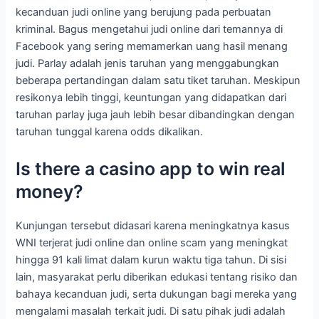
kecanduan judi online yang berujung pada perbuatan
kriminal. Bagus mengetahui judi online dari temannya di
Facebook yang sering memamerkan uang hasil menang
judi. Parlay adalah jenis taruhan yang menggabungkan
beberapa pertandingan dalam satu tiket taruhan. Meskipun
resikonya lebih tinggi, keuntungan yang didapatkan dari
taruhan parlay juga jauh lebih besar dibandingkan dengan
taruhan tunggal karena odds dikalikan.
Is there a casino app to win real
money?
Kunjungan tersebut didasari karena meningkatnya kasus
WNI terjerat judi online dan online scam yang meningkat
hingga 91 kali limat dalam kurun waktu tiga tahun. Di sisi
lain, masyarakat perlu diberikan edukasi tentang risiko dan
bahaya kecanduan judi, serta dukungan bagi mereka yang
mengalami masalah terkait judi. Di satu pihak judi adalah