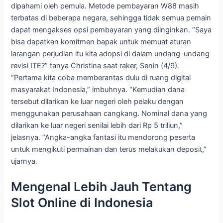
dipahami oleh pemula. Metode pembayaran W88 masih
terbatas di beberapa negara, sehingga tidak semua pemain
dapat mengakses opsi pembayaran yang diinginkan. “Saya
bisa dapatkan komitmen bapak untuk memuat aturan
larangan perjudian itu kita adopsi di dalam undang-undang
revisi ITE?” tanya Christina saat raker, Senin (4/9).
“Pertama kita coba memberantas dulu di ruang digital
masyarakat Indonesia,” imbuhnya. “Kemudian dana
tersebut dilarikan ke luar negeri oleh pelaku dengan
menggunakan perusahaan cangkang. Nominal dana yang
dilarikan ke luar negeri senilai lebih dari Rp 5 triliun,”
jelasnya. “Angka-angka fantasi itu mendorong peserta
untuk mengikuti permainan dan terus melakukan deposit,”
ujarnya.
Mengenal Lebih Jauh Tentang
Slot Online di Indonesia