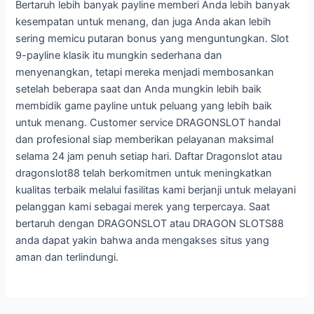
Bertaruh lebih banyak payline memberi Anda lebih banyak
kesempatan untuk menang, dan juga Anda akan lebih
sering memicu putaran bonus yang menguntungkan. Slot
9-payline klasik itu mungkin sederhana dan
menyenangkan, tetapi mereka menjadi membosankan
setelah beberapa saat dan Anda mungkin lebih baik
membidik game payline untuk peluang yang lebih baik
untuk menang. Customer service DRAGONSLOT handal
dan profesional siap memberikan pelayanan maksimal
selama 24 jam penuh setiap hari. Daftar Dragonslot atau
dragonslot88 telah berkomitmen untuk meningkatkan
kualitas terbaik melalui fasilitas kami berjanji untuk melayani
pelanggan kami sebagai merek yang terpercaya. Saat
bertaruh dengan DRAGONSLOT atau DRAGON SLOTS88
anda dapat yakin bahwa anda mengakses situs yang
aman dan terlindungi.