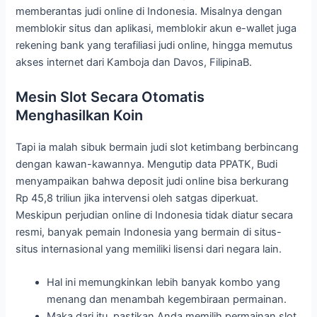
memberantas judi online di Indonesia. Misalnya dengan
memblokir situs dan aplikasi, memblokir akun e-wallet juga
rekening bank yang terafiliasi judi online, hingga memutus
akses internet dari Kamboja dan Davos, FilipinaB.
Mesin Slot Secara Otomatis
Menghasilkan Koin
Tapi ia malah sibuk bermain judi slot ketimbang berbincang
dengan kawan-kawannya. Mengutip data PPATK, Budi
menyampaikan bahwa deposit judi online bisa berkurang
Rp 45,8 triliun jika intervensi oleh satgas diperkuat.
Meskipun perjudian online di Indonesia tidak diatur secara
resmi, banyak pemain Indonesia yang bermain di situs-
situs internasional yang memiliki lisensi dari negara lain.
Hal ini memungkinkan lebih banyak kombo yang
menang dan menambah kegembiraan permainan.
Maka dari itu, pastikan Anda memilih permainan slot