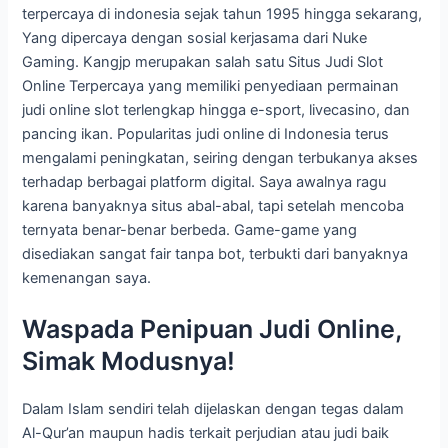
terpercaya di indonesia sejak tahun 1995 hingga sekarang,
Yang dipercaya dengan sosial kerjasama dari Nuke
Gaming. Kangjp merupakan salah satu Situs Judi Slot
Online Terpercaya yang memiliki penyediaan permainan
judi online slot terlengkap hingga e-sport, livecasino, dan
pancing ikan. Popularitas judi online di Indonesia terus
mengalami peningkatan, seiring dengan terbukanya akses
terhadap berbagai platform digital. Saya awalnya ragu
karena banyaknya situs abal-abal, tapi setelah mencoba
ternyata benar-benar berbeda. Game-game yang
disediakan sangat fair tanpa bot, terbukti dari banyaknya
kemenangan saya.
Waspada Penipuan Judi Online,
Simak Modusnya!
Dalam Islam sendiri telah dijelaskan dengan tegas dalam
Al-Qur’an maupun hadis terkait perjudian atau judi baik