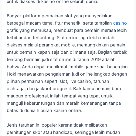
untuk diakses di kasino online seluruh dunia.
Banyak platform permainan slot yang menyediakan
berbagai macam tema, fitur menarik, serta tampilan
casino
grafis yang memukau, membuat para pemain merasa lebih
terhibur dan tertantang. Slot online juga lebih mudah
diakses melalui perangkat mobile, memungkinkan pemain
untuk bermain kapan saja dan di mana saja. Bagian terbaik
tentang bermain judi slot online di tahun 2019 adalah
bahwa Anda dapat menikmati mobile game saat bepergian.
Hoki menawarkan pengalaman judi online lengkap dengan
pilihan permainan seperti slot, live casino, taruhan
olahraga, dan jackpot progresif. Baik kamu pemain baru
maupun profesional, inilah tempat yang tepat untuk
menguji keberuntungan dan meraih kemenangan tanpa
batas di dunia hiburan kasino online.
Jenis taruhan ini populer karena tidak melibatkan
perhitungan skor atau handicap, sehingga lebih mudah