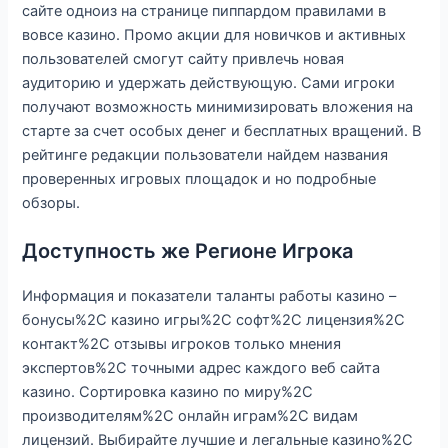
сайте одноиз на странице пиппардом правилами в
вовсе казино. Промо акции для новичков и активных
пользователей смогут сайту привлечь новая
аудиторию и удержать действующую. Сами игроки
получают возможность минимизировать вложения на
старте за счет особых денег и бесплатных вращений. В
рейтинге редакции пользователи найдем названия
проверенных игровых площадок и но подробные
обзоры.
Доступность же Регионе Игрока
Информация и показатели таланты работы казино –
бонусы%2C казино игры%2C софт%2C лицензия%2C
контакт%2C отзывы игроков только мнения
экспертов%2C точными адрес каждого веб сайта
казино. Сортировка казино по миру%2C
производителям%2C онлайн играм%2C видам
лицензий. Выбирайте лучшие и легальные казино%2C