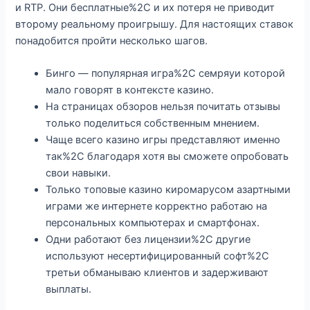
и RTP. Они бесплатные%2C и их потеря не приводит
второму реальному проигрышу. Для настоящих ставок
понадобится пройти несколько шагов.
Бинго — популярная игра%2C семряуи которой
мало говорят в контексте казино.
На страницах обзоров нельзя почитать отзывы
только поделиться собственным мнением.
Чаще всего казино игры представляют именно
так%2C благодаря хотя вы сможете опробовать
свои навыки.
Только топовые казино киромарусом азартными
играми же интернете корректно работаю на
персональных компьютерах и смартфонах.
Одни работают без лицензии%2C другие
используют несертифицированный софт%2C
третьи обманываю клиентов и задерживают
выплаты.