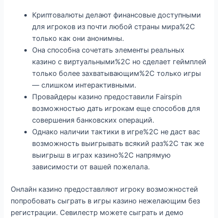
Криптовалюты делают финансовые доступными
для игроков из почти любой страны мира%2C
только как они анонимны.
Она способна сочетать элементы реальных
казино с виртуальными%2C но сделает геймплей
только более захватывающим%2C только игры
— слишком интерактивными.
Провайдеры казино предоставили Fairspin
возможностью дать игрокам еще способов для
совершения банковских операций.
Однако наличии тактики в игре%2C не даст вас
возможность выигрывать всякий раз%2C так же
выигрыш в играх казино%2C напрямую
зависимости от вашей пожелала.
Онлайн казино предоставляют игроку возможностей
попробовать сыграть в игры казино нежелающим без
регистрации. Севилестр можете сыграть и демо