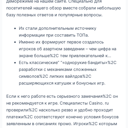
деморежиме на нашем сайте. Специально для
посетителей нашего обзор вместе собрали небольшую
базу полезных ответов и популярные вопросы.
Их стали дополнительным источнику
информации при составить ТОПа.
Именно их формируют первое создалось
игроков об азартном заведении – чем цифра на
экране больше%2C тем привлекательней к…
Есть классические” “«однорукие бандиты»%2C
разработки с механиками сложенных
символов%2C липких вайлдов%2C
расширяющихся катушек и бонусных игр.
Если к него работе есть серьезного замечания%2C он
не рекомендуется к игре. Специалисты Casino. ru
проверили%2C насколько резво и удобно проходит
платежи%2C соответствуют конечно условия бонусов
заявленным в описаниях промо. Игроки%2C которым