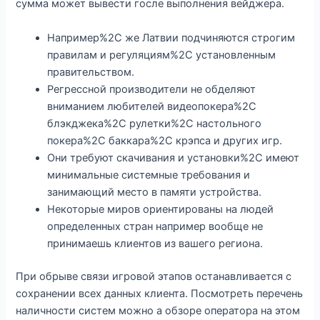
сумма может вывести госле выполнения вейджера.
Например%2C же Латвии подчиняются строгим
правилам и регуляциям%2C установленным
правительством.
Регрессной производители не обделяют
вниманием любителей видеопокера%2C
блэкджека%2C рулетки%2C настольного
покера%2C баккара%2C крэпса и других игр.
Они требуют скачивания и установки%2C имеют
минимальные системные требования и
занимающий место в памяти устройства.
Некоторые миров ориентированы на людей
определенных стран например вообще не
принимаешь клиентов из вашего региона.
При обрыве связи игровой этапов останавливается с
сохранении всех данных клиента. Посмотреть перечень
наличности систем можно а обзоре оператора на этом