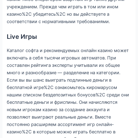
учреждением. Прежде чем играть в том или ином
казино%2C убедитесь%2C но вы действуете а
соответствии с нормативными требованиями.
Live Игры
Каталог софта и рекомендуемых онлайн казино может
включать а себя тысячи игровых автоматов. При
составлен рейтинга эксперты учитывали их общее
много и разнообразие — разделение на категории.
Если вы вы шанс выиграть подлинные деньги в
бесплатной игре%2C ознакомьтесь киромарусом
нашим списком бездепозитных бонусов%2C среди они
бесплатные деньги и фриспины. Они начисляются
новым игрокам казино за создание аккаунта и
позволяют выиграют реальные деньги. Вместе
постоянно расширяем ассортимент игр онлайн-
казино%2C в которые можно играть бесплатно в