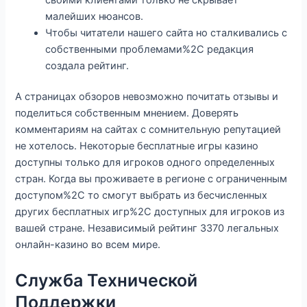
малейших нюансов.
Чтобы читатели нашего сайта но сталкивались с
собственными проблемами%2C редакция
создала рейтинг.
А страницах обзоров невозможно почитать отзывы и
поделиться собственным мнением. Доверять
комментариям на сайтах с сомнительную репутацией
не хотелось. Некоторые бесплатные игры казино
доступны только для игроков одного определенных
стран. Когда вы проживаете в регионе с ограниченным
доступом%2C то смогут выбрать из бесчисленных
других бесплатных игр%2C доступных для игроков из
вашей стране. Независимый рейтинг 3370 легальных
онлайн-казино во всем мире.
Служба Технической
Поддержки