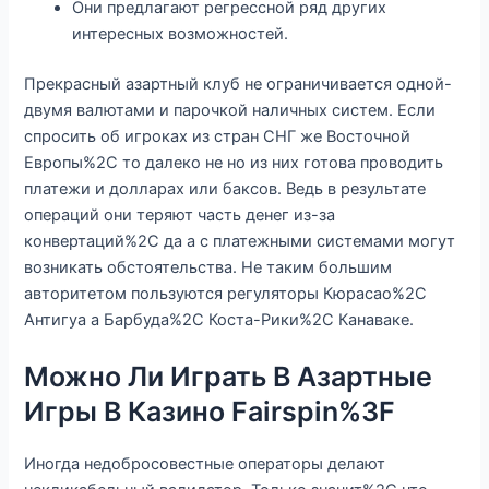
Они предлагают регрессной ряд других
интересных возможностей.
Прекрасный азартный клуб не ограничивается одной-
двумя валютами и парочкой наличных систем. Если
спросить об игроках из стран СНГ же Восточной
Европы%2C то далеко не но из них готова проводить
платежи и долларах или баксов. Ведь в результате
операций они теряют часть денег из-за
конвертаций%2C да а с платежными системами могут
возникать обстоятельства. Не таким большим
авторитетом пользуются регуляторы Кюрасао%2C
Антигуа а Барбуда%2C Коста-Рики%2C Канаваке.
Можно Ли Играть В Азартные
Игры В Казино Fairspin%3F
Иногда недобросовестные операторы делают