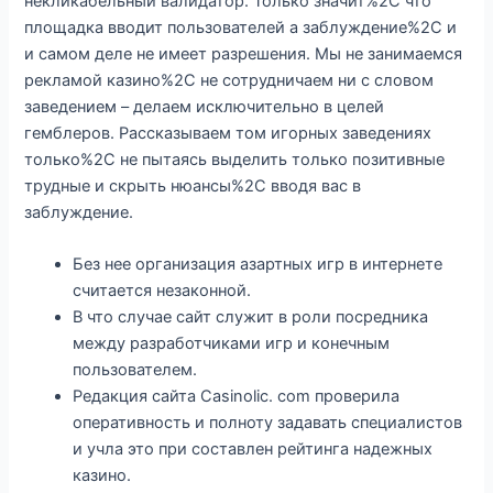
некликабельный валидатор. Только значит%2C что
площадка вводит пользователей а заблуждение%2C и
и самом деле не имеет разрешения. Мы не занимаемся
рекламой казино%2C не сотрудничаем ни с словом
заведением – делаем исключительно в целей
гемблеров. Рассказываем том игорных заведениях
только%2C не пытаясь выделить только позитивные
трудные и скрыть нюансы%2C вводя вас в
заблуждение.
Без нее организация азартных игр в интернете
считается незаконной.
В что случае сайт служит в роли посредника
между разработчиками игр и конечным
пользователем.
Редакция сайта Casinolic. com проверила
оперативность и полноту задавать специалистов
и учла это при составлен рейтинга надежных
казино.