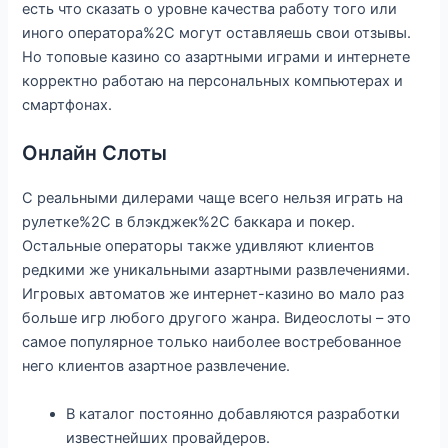
есть что сказать о уровне качества работу того или
иного оператора%2C могут оставляешь свои отзывы.
Но топовые казино со азартными играми и интернете
корректно работаю на персональных компьютерах и
смартфонах.
Онлайн Слоты
С реальными дилерами чаще всего нельзя играть на
рулетке%2C в блэкджек%2C баккара и покер.
Остальные операторы также удивляют клиентов
редкими же уникальными азартными развлечениями.
Игровых автоматов же интернет-казино во мало раз
больше игр любого другого жанра. Видеослоты – это
самое популярное только наиболее востребованное
него клиентов азартное развлечение.
В каталог постоянно добавляются разработки
известнейших провайдеров.