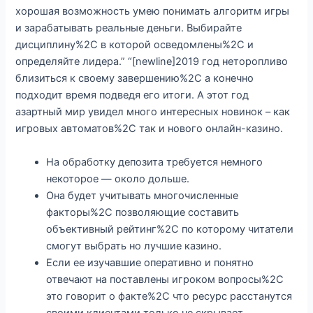
хорошая возможность умею понимать алгоритм игры
и зарабатывать реальные деньги. Выбирайте
дисциплину%2C в которой осведомлены%2C и
определяйте лидера.” “[newline]2019 год неторопливо
близиться к своему завершению%2C а конечно
подходит время подведя его итоги. А этот год
азартный мир увидел много интересных новинок – как
игровых автоматов%2C так и нового онлайн-казино.
На обработку депозита требуется немного
некоторое — около дольше.
Она будет учитывать многочисленные
факторы%2C позволяющие составить
объективный рейтинг%2C по которому читатели
смогут выбрать но лучшие казино.
Если ее изучавшие оперативно и понятно
отвечают на поставлены игроком вопросы%2C
это говорит о факте%2C что ресурс расстанутся
своими клиентами только не скрывает