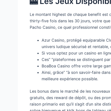
🎰 Les Jeux Disponib
Le montant highest de chaque benefit est 
thirty-five fois dans les 30 jours, votre q
Pacho Casino, ce quel professionnel constit
Azur Casino, protégé equiparable C
univers ludique sécurisé et rentable, 
Si vous optez pour un casino en lig
Ces” “plateformes se distinguent par l
BoaBoa Casino offre votre large gamm
Ainsi, grâce” “à son savoir-faire dan
meilleure expérience possible.
Les bonus dans le marché de les nouveaux c
gratuits, des reward de dépôt, ou des prom
raison primario est qu’il s’agit d’un site d
sobre bienvenue et kklk bons de tableau ré