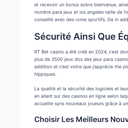
et recevoir un bonus sobre bienvenue, ainsi
nombre para jeux et los angeles taille de l
conseillé avec des rome sportifs. De in addi
Sécurité Ainsi Que É
RT Bet casino a été créé en 2024, c’est don
plus de 3500 jeux dos des jeux para casino 
addition et c’est votre que j’apprécie the 
hippiques.
La qualité et la sécurité des logiciels et 
en allant sur des casinos en ligne selon laqu
accueille syns nouveaux joueurs grâce à un
Choisir Les Meilleurs Nou