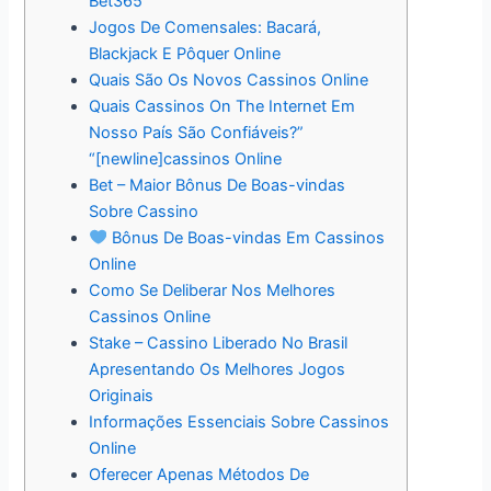
Bet365
Jogos De Comensales: Bacará,
Blackjack E Pôquer Online
Quais São Os Novos Cassinos Online
Quais Cassinos On The Internet Em
Nosso País São Confiáveis?”
“[newline]cassinos Online
Bet – Maior Bônus De Boas-vindas
Sobre Cassino
Bônus De Boas-vindas Em Cassinos
Online
Como Se Deliberar Nos Melhores
Cassinos Online
Stake – Cassino Liberado No Brasil
Apresentando Os Melhores Jogos
Originais
Informações Essenciais Sobre Cassinos
Online
Oferecer Apenas Métodos De