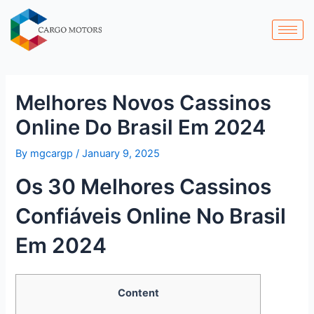
Skip
Post
to
navigation
content
Melhores Novos Cassinos
Online Do Brasil Em 2024
By
mgcargp
/
January 9, 2025
Os 30 Melhores Cassinos
Confiáveis Online No Brasil
Em 2024
Content