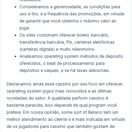
Consideramos a generosidade, as condições para
uso e tiro, e a frequência das promoções, em virtude
de garantir que você obtenha o máximo valor ao
jogar.
Os sites costumam oferecer boleto bancário,
transferência bancária, Pix, carteiras eletrônicas
(carteiras digitais) e muito néanmoins.
Analisamos operating system métodos de deposito
oferecidos, o beat de processamento para
depósitos e saques, e se há taxas adicionais.
Destacamos ainda esse cassino por seu foco em oferecer
operating system jogos mais conocidos e as últimas
novidades do setor. A qualidade perform cassino é
bastante parecida, isso depende de qual program você
prefere. Em nossa opinião, some sort of Betano tem um
melhor atendimento ao cliente e é mais indicada em virtude
de os jogadores para cassino que também gostam de