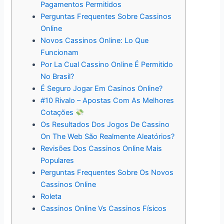
Pagamentos Permitidos
Perguntas Frequentes Sobre Cassinos
Online
Novos Cassinos Online: Lo Que
Funcionam
Por La Cual Cassino Online É Permitido
No Brasil?
É Seguro Jogar Em Casinos Online?
#10 Rivalo – Apostas Com As Melhores
Cotações
Os Resultados Dos Jogos De Cassino
On The Web São Realmente Aleatórios?
Revisões Dos Cassinos Online Mais
Populares
Perguntas Frequentes Sobre Os Novos
Cassinos Online
Roleta
Cassinos Online Vs Cassinos Físicos