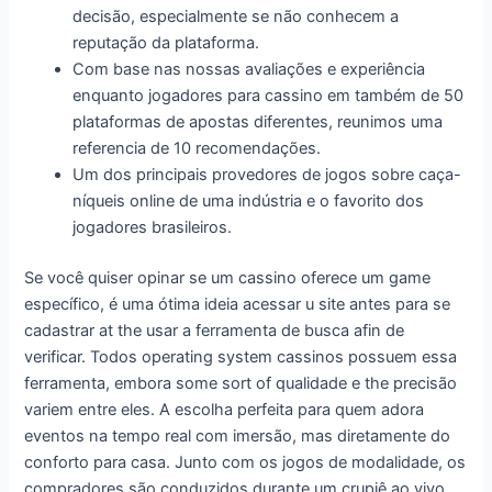
decisão, especialmente se não conhecem a
reputação da plataforma.
Com base nas nossas avaliações e experiência
enquanto jogadores para cassino em também de 50
plataformas de apostas diferentes, reunimos uma
referencia de 10 recomendações.
Um dos principais provedores de jogos sobre caça-
níqueis online de uma indústria e o favorito dos
jogadores brasileiros.
Se você quiser opinar se um cassino oferece um game
específico, é uma ótima ideia acessar u site antes para se
cadastrar at the usar a ferramenta de busca afin de
verificar. Todos operating system cassinos possuem essa
ferramenta, embora some sort of qualidade e the precisão
variem entre eles. A escolha perfeita para quem adora
eventos na tempo real com imersão, mas diretamente do
conforto para casa. Junto com os jogos de modalidade, os
compradores são conduzidos durante um crupiê ao vivo