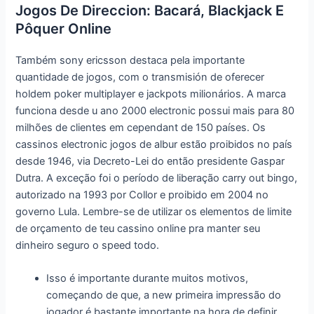
Jogos De Direccion: Bacará, Blackjack E
Pôquer Online
Também sony ericsson destaca pela importante
quantidade de jogos, com o transmisión de oferecer
holdem poker multiplayer e jackpots milionários. A marca
funciona desde u ano 2000 electronic possui mais para 80
milhões de clientes em cependant de 150 países. Os
cassinos electronic jogos de albur estão proibidos no país
desde 1946, via Decreto-Lei do então presidente Gaspar
Dutra. A exceção foi o período de liberação carry out bingo,
autorizado na 1993 por Collor e proibido em 2004 no
governo Lula. Lembre-se de utilizar os elementos de limite
de orçamento de teu cassino online pra manter seu
dinheiro seguro o speed todo.
Isso é importante durante muitos motivos,
começando de que, a new primeira impressão do
jogador é bastante importante na hora de definir