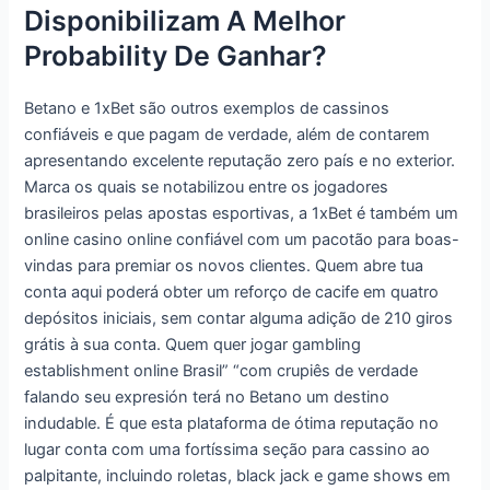
Disponibilizam A Melhor
Probability De Ganhar?
Betano e 1xBet são outros exemplos de cassinos
confiáveis e que pagam de verdade, além de contarem
apresentando excelente reputação zero país e no exterior.
Marca os quais se notabilizou entre os jogadores
brasileiros pelas apostas esportivas, a 1xBet é também um
online casino online confiável com um pacotão para boas-
vindas para premiar os novos clientes. Quem abre tua
conta aqui poderá obter um reforço de cacife em quatro
depósitos iniciais, sem contar alguma adição de 210 giros
grátis à sua conta. Quem quer jogar gambling
establishment online Brasil” “com crupiês de verdade
falando seu expresión terá no Betano um destino
indudable. É que esta plataforma de ótima reputação no
lugar conta com uma fortíssima seção para cassino ao
palpitante, incluindo roletas, black jack e game shows em