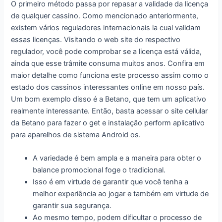
O primeiro método passa por repasar a validade da licença
de qualquer cassino. Como mencionado anteriormente,
existem vários reguladores internacionais la cual validam
essas licenças. Visitando o web site do respectivo
regulador, você pode comprobar se a licença está válida,
ainda que esse trâmite consuma muitos anos. Confira em
maior detalhe como funciona este processo assim como o
estado dos cassinos interessantes online em nosso país.
Um bom exemplo disso é a Betano, que tem um aplicativo
realmente interessante. Então, basta acessar o site cellular
da Betano para fazer o get e instalação perform aplicativo
para aparelhos de sistema Android os.
A variedade é bem ampla e a maneira para obter o
balance promocional foge o tradicional.
Isso é em virtude de garantir que você tenha a
melhor experiência ao jogar e também em virtude de
garantir sua segurança.
Ao mesmo tempo, podem dificultar o processo de