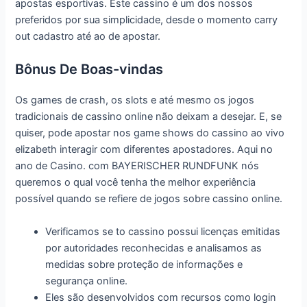
apostas esportivas. Este cassino é um dos nossos
preferidos por sua simplicidade, desde o momento carry
out cadastro até ao de apostar.
Bônus De Boas-vindas
Os games de crash, os slots e até mesmo os jogos
tradicionais de cassino online não deixam a desejar. E, se
quiser, pode apostar nos game shows do cassino ao vivo
elizabeth interagir com diferentes apostadores. Aqui no
ano de Casino. com BAYERISCHER RUNDFUNK nós
queremos o qual você tenha the melhor experiência
possível quando se refiere de jogos sobre cassino online.
Verificamos se to cassino possui licenças emitidas
por autoridades reconhecidas e analisamos as
medidas sobre proteção de informações e
segurança online.
Eles são desenvolvidos com recursos como login