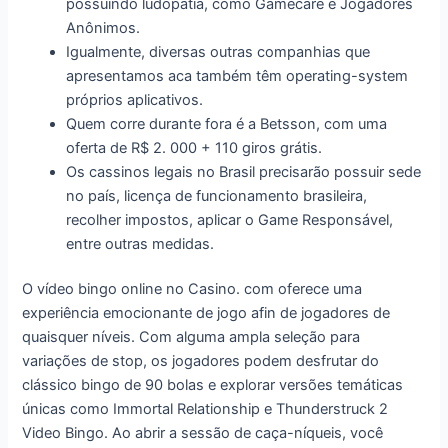
possuindo ludopatia, como Gamecare e Jogadores
Anônimos.
Igualmente, diversas outras companhias que
apresentamos aca também têm operating-system
próprios aplicativos.
Quem corre durante fora é a Betsson, com uma
oferta de R$ 2. 000 + 110 giros grátis.
Os cassinos legais no Brasil precisarão possuir sede
no país, licença de funcionamento brasileira,
recolher impostos, aplicar o Game Responsável,
entre outras medidas.
O vídeo bingo online no Casino. com oferece uma
experiência emocionante de jogo afin de jogadores de
quaisquer níveis. Com alguma ampla seleção para
variações de stop, os jogadores podem desfrutar do
clássico bingo de 90 bolas e explorar versões temáticas
únicas como Immortal Relationship e Thunderstruck 2
Video Bingo. Ao abrir a sessão de caça-níqueis, você