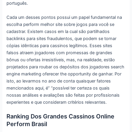
português.
Cada um desses pontos possui um papel fundamental na
escolha perform melhor site sobre jogos para você se
cadastrar. Existem casos em la cual são partilhados
backlinks para sites fraudulentos, que podem se tornar
cópias idênticas para cassinos legítimos. Esses sites
falsos atraem jogadores com promessas de grandes
bônus ou ofertas irresistíveis, mas, na realidade, estão
projetados para roubar os depósitos dos jogadores search
engine marketing oferecer the opportunity de ganhar. Por
isto, ao levarmos no ano de conta quaisquer fatores
mencionados aqui, é” “possível ter certeza os quais
nossas análises e avaliações são feitas por profissionais
experientes e que consideram critérios relevantes.
Ranking Dos Grandes Cassinos Online
Perform Brasil