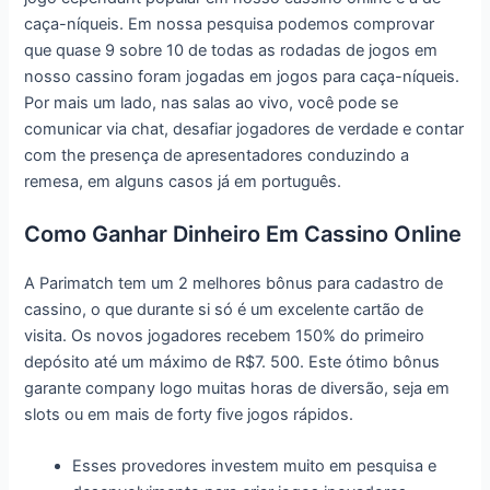
caça-níqueis. Em nossa pesquisa podemos comprovar
que quase 9 sobre 10 de todas as rodadas de jogos em
nosso cassino foram jogadas em jogos para caça-níqueis.
Por mais um lado, nas salas ao vivo, você pode se
comunicar via chat, desafiar jogadores de verdade e contar
com the presença de apresentadores conduzindo a
remesa, em alguns casos já em português.
Como Ganhar Dinheiro Em Cassino Online
A Parimatch tem um 2 melhores bônus para cadastro de
cassino, o que durante si só é um excelente cartão de
visita. Os novos jogadores recebem 150% do primeiro
depósito até um máximo de R$7. 500. Este ótimo bônus
garante company logo muitas horas de diversão, seja em
slots ou em mais de forty five jogos rápidos.
Esses provedores investem muito em pesquisa e