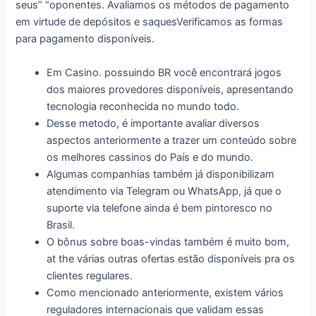
seus” “oponentes. Avaliamos os métodos de pagamento
em virtude de depósitos e saquesVerificamos as formas
para pagamento disponíveis.
Em Casino. possuindo BR você encontrará jogos
dos maiores provedores disponíveis, apresentando
tecnologia reconhecida no mundo todo.
Desse metodo, é importante avaliar diversos
aspectos anteriormente a trazer um conteúdo sobre
os melhores cassinos do País e do mundo.
Algumas companhias também já disponibilizam
atendimento via Telegram ou WhatsApp, já que o
suporte via telefone ainda é bem pintoresco no
Brasil.
O bônus sobre boas-vindas também é muito bom,
at the várias outras ofertas estão disponíveis pra os
clientes regulares.
Como mencionado anteriormente, existem vários
reguladores internacionais que validam essas