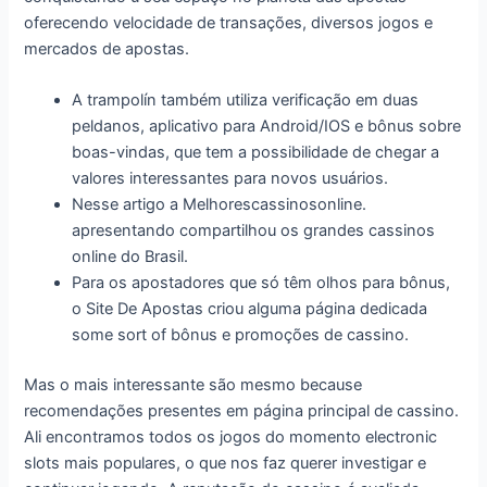
oferecendo velocidade de transações, diversos jogos e
mercados de apostas.
A trampolín também utiliza verificação em duas
peldanos, aplicativo para Android/IOS e bônus sobre
boas-vindas, que tem a possibilidade de chegar a
valores interessantes para novos usuários.
Nesse artigo a Melhorescassinosonline.
apresentando compartilhou os grandes cassinos
online do Brasil.
Para os apostadores que só têm olhos para bônus,
o Site De Apostas criou alguma página dedicada
some sort of bônus e promoções de cassino.
Mas o mais interessante são mesmo because
recomendações presentes em página principal de cassino.
Ali encontramos todos os jogos do momento electronic
slots mais populares, o que nos faz querer investigar e