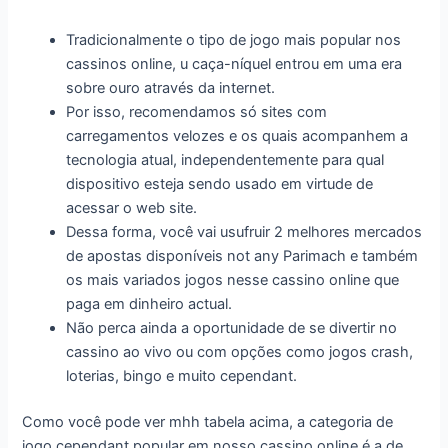
Tradicionalmente o tipo de jogo mais popular nos
cassinos online, u caça-níquel entrou em uma era
sobre ouro através da internet.
Por isso, recomendamos só sites com
carregamentos velozes e os quais acompanhem a
tecnologia atual, independentemente para qual
dispositivo esteja sendo usado em virtude de
acessar o web site.
Dessa forma, você vai usufruir 2 melhores mercados
de apostas disponíveis not any Parimach e também
os mais variados jogos nesse cassino online que
paga em dinheiro actual.
Não perca ainda a oportunidade de se divertir no
cassino ao vivo ou com opções como jogos crash,
loterias, bingo e muito cependant.
Como você pode ver mhh tabela acima, a categoria de
jogo cependant popular em nosso cassino online é a de