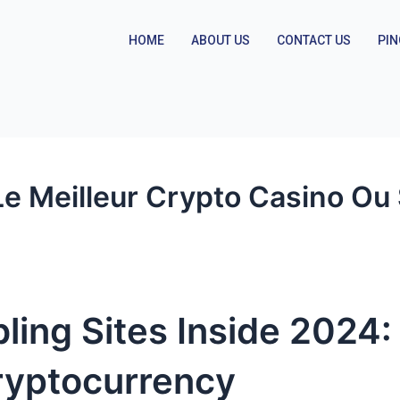
HOME
ABOUT US
CONTACT US
PIN
Le Meilleur Crypto Casino Ou
ling Sites Inside 2024
ryptocurrency