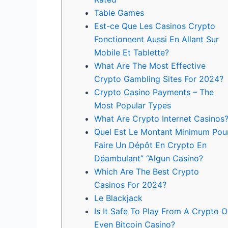
Table Games
Est-ce Que Les Casinos Crypto
Fonctionnent Aussi En Allant Sur
Mobile Et Tablette?
What Are The Most Effective
Crypto Gambling Sites For 2024?
Crypto Casino Payments – The
Most Popular Types
What Are Crypto Internet Casinos
Quel Est Le Montant Minimum Pou
Faire Un Dépôt En Crypto En
Déambulant” “Algun Casino?
Which Are The Best Crypto
Casinos For 2024?
Le Blackjack
Is It Safe To Play From A Crypto O
Even Bitcoin Casino?