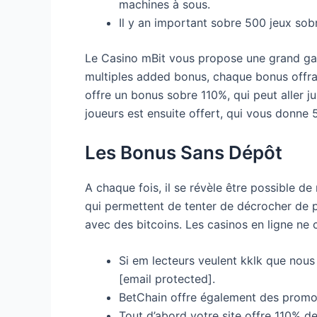
machines à sous.
Il y an important sobre 500 jeux sob
Le Casino mBit vous propose une grand ga
multiples added bonus, chaque bonus offra
offre un bonus sobre 110%, qui peut aller 
joueurs est ensuite offert, qui vous donne
Les Bonus Sans Dépôt
A chaque fois, il se révèle être possible d
qui permettent de tenter de décrocher de pl
avec des bitcoins. Les casinos en ligne n
Si em lecteurs veulent kklk que nous
[email protected].
BetChain offre également des promot
Tout d’abord votre site offre 110% d