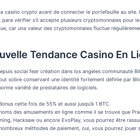
a casino crypto avant de connecter le portefeuille au site. 
 para vérifier s’il accepte plusieurs cryptomonnaies pour le
atique, car una valeur des cryptomonnaies fluctue régulièrem
uvelle Tendance Casino En L
epuis social fear création dans los angeles communauté Bit
ut sobre conservant une identité fortement définie par Bitco
orme variété de prestataires de logiciels.
onus cette fois de 55% et aussi jusqu’à 1 BTC.
r noms des amusements en ligne comme il se trouve que Pra
ming, Hacksaw ou encore EvoPlay, vous pourrez être rassu
nombreux méthodes de paiement, oui, vous pourrez jouer sa