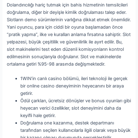
Dolandırıcılığı hariç tutmak için bahis hizmetinin temsilcileri
doğrulama, diğer bir deyişle kimlik doğrulaması talep eder.
Slotların demo sürümlerinin varlığına dikkat etmek önemlidir.
Yani oyuncu, para için ciddi bir oyuna başlamadan önce
“pratik yapma”, ilke ve kuralları anlama fırsatına sahiptir. Slot
yelpazesi, büyük çeşitlilik ve güvenilirlik ile ayırt edilir. Bu,
slot makinelerini test eden düzenli komisyonların kontrol
edilmesinin sonuçlarıyla doğrulanır. Slot ve makinelerde
ortalama getiri %95-98 arasında değişmektedir.
1WIN’in canlı casino bölümü, ileri teknoloji ile gerçek
bir online casino deneyiminin heyecanını bir araya
getirir.
Ödül çarkları, ücretsiz dönüşler ve bonus oyunları gibi
heyecan verici özellikler, slot deneyimini daha da
keyifli hale getirir.
Doğrulama one kazanma, destek departmanı
tarafından seçilen kullanıcılarla ilgili olarak veya büyük
bir kazanç olması durumunda gerçekleştirilir.