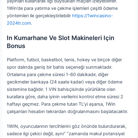
yayınları kullanarak ilgi duydukları maçları izleyebilirler.
1Win’de para yatırma ve çekme işlemleri çeşitli ödeme
yöntemleri ile gerçekleştirilebilir
https://1wincasino-
2024tr.com
.
In Kumarhane Ve Slot Makineleri Için
Bonus
Platform, futbol, basketbol, tenis, hokey ve birçok diğer
spor dalında geniş bir bahis seçeneği sunmaktadır.
Ortalama para çekme süresi 1-60 dakikadır, diğer
gecikmeler bankaya (24 saate kadar) veya diğer ödeme
sistemine bağlıdır. 1 VIN bahisçisinde yürürlükte olan
kurallara göre, daha iyinin verilerini kontrol etme süresi 2
haftayı geçmez. Para çekme tutarı TL’yi aşarsa, 1Win
çalışanları hesabın tekrardan doğrulanmasını başlatacaktır.
1WIN, oyuncularının tercihlerini göz önünde bulundurarak,
sadece ilgi çekici değil, aynı” “zamanda makul potansiyel