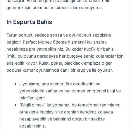
da sağlar. Bu kritik görevi olabildiğince sorunsuz hale
getirmek için adım adım süreci sizlere sunuyoruz.
In Esports Bahis
Turun sonucu sadece şansa ve oyuncunun sezgisine
bağlıdır. Perfect Money ödeme hizmetini kullanarak
hesabınıza pra yatırabilirsiniz. Bu kadar küçük bir bahis
limiti, bu oyunu neredeyse her bütçeye sahip kullanıcılar için
erişilebilir kılıyor. Rulet, poker, blackjack empieza diğer
popüler kumar oyunlarında canlı bir krupiye ile oyunlar.
Uygulama, ana sitenin tüm özelliklerini ve
yeteneklerini sağlar ve her zaman en güncel bilgi ve
teklifleri içerir.
“Bilgili olmak” istiyorsanız, bu temel oran tanımlarını
örneklerle inceleyin ve oranları kendiniz kolayca
hesaplayabilir ve bahsinizi doğru bir şekilde
koyabilirsiniz.