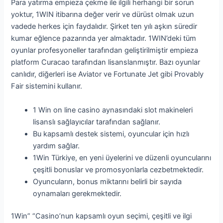
Para yatırma empieza çekme ile ilgili herhangi bir sorun
yoktur, 1WIN itibarına değer verir ve dürüst olmak uzun
vadede herkes için faydalıdır. Şirket ten yılı aşkın süredir
kumar eğlence pazarında yer almaktadır. 1WIN’deki tüm
oyunlar profesyoneller tarafından geliştirilmiştir empieza
platform Curacao tarafından lisanslanmıştır. Bazı oyunlar
canlıdır, diğerleri ise Aviator ve Fortunate Jet gibi Provably
Fair sistemini kullanır.
1 Win on line casino aynasındaki slot makineleri
lisanslı sağlayıcılar tarafından sağlanır.
Bu kapsamlı destek sistemi, oyuncular için hızlı
yardım sağlar.
1Win Türkiye, en yeni üyelerini ve düzenli oyuncularını
çeşitli bonuslar ve promosyonlarla cezbetmektedir.
Oyuncuların, bonus miktarını belirli bir sayıda
oynamaları gerekmektedir.
1Win” “Casino’nun kapsamlı oyun seçimi, çeşitli ve ilgi