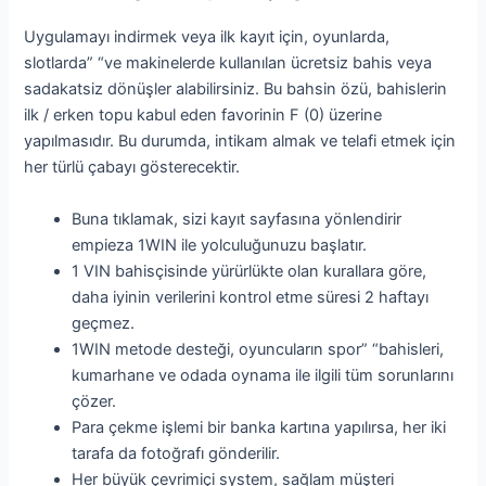
Uygulamayı indirmek veya ilk kayıt için, oyunlarda,
slotlarda” “ve makinelerde kullanılan ücretsiz bahis veya
sadakatsiz dönüşler alabilirsiniz. Bu bahsin özü, bahislerin
ilk / erken topu kabul eden favorinin F (0) üzerine
yapılmasıdır. Bu durumda, intikam almak ve telafi etmek için
her türlü çabayı gösterecektir.
Buna tıklamak, sizi kayıt sayfasına yönlendirir
empieza 1WIN ile yolculuğunuzu başlatır.
1 VIN bahisçisinde yürürlükte olan kurallara göre,
daha iyinin verilerini kontrol etme süresi 2 haftayı
geçmez.
1WIN metode desteği, oyuncuların spor” “bahisleri,
kumarhane ve odada oynama ile ilgili tüm sorunlarını
çözer.
Para çekme işlemi bir banka kartına yapılırsa, her iki
tarafa da fotoğrafı gönderilir.
Her büyük çevrimiçi system, sağlam müşteri