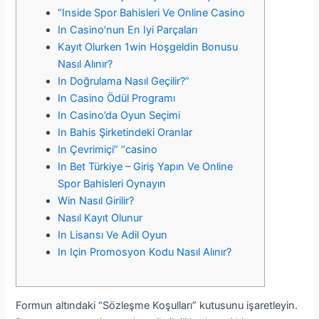
“Inside Spor Bahisleri Ve Online Casino
In Casino’nun En Iyi Parçaları
Kayıt Olurken 1win Hoşgeldin Bonusu
Nasıl Alınır?
In Doğrulama Nasıl Geçilir?”
In Casino Ödül Programı
In Casino’da Oyun Seçimi
In Bahis Şirketindeki Oranlar
In Çevrimiçi” “casino
In Bet Türkiye – Giriş Yapın Ve Online
Spor Bahisleri Oynayın
Win Nasıl Girilir?
Nasıl Kayıt Olunur
In Lisansı Ve Adil Oyun
In Için Promosyon Kodu Nasıl Alınır?
Formun altındaki “Sözleşme Koşulları” kutusunu işaretleyin.