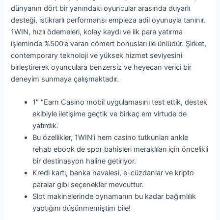
dünyanın dört bir yanındaki oyuncular arasında duyarlı
desteği, istikrarlı performansı empieza adil oyunuyla tanınır.
1WIN, hızlı ödemeleri, kolay kaydı ve ilk para yatırma
işleminde %500’e varan cömert bonusları ile ünlüdür. Şirket,
contemporary teknoloji ve yüksek hizmet seviyesini
birleştirerek oyunculara benzersiz ve heyecan verici bir
deneyim sunmaya çalışmaktadır.
1″ “Earn Casino mobil uygulamasını test ettik, destek
ekibiyle iletişime geçtik ve birkaç em virtude de
yatırdık.
Bu özellikler, 1WIN’i hem casino tutkunları ankle
rehab ebook de spor bahisleri meraklıları için öncelikli
bir destinasyon haline getiriyor.
Kredi kartı, banka havalesi, e-cüzdanlar ve kripto
paralar gibi seçenekler mevcuttur.
Slot makinelerinde oynamanın bu kadar bağımlılık
yaptığını düşünmemiştim bile!