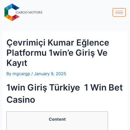
Skip
Post
to
navigation
content
Çevrimiçi Kumar Eğlence
Platformu 1win’e Giriş Ve
Kayıt
By
mgcargp
/
January 9, 2025
1win Giriş Türkiye ️ 1 Win Bet
Casino ️
Content