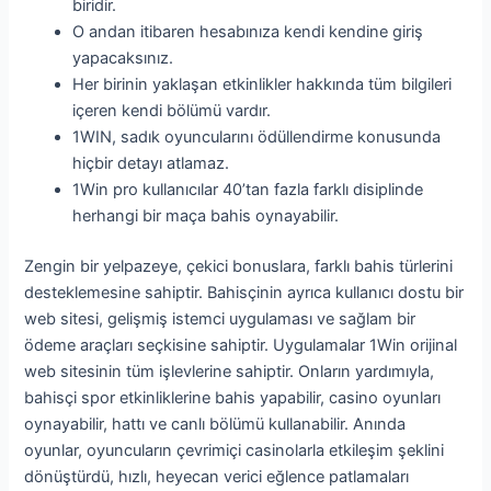
biridir.
O andan itibaren hesabınıza kendi kendine giriş
yapacaksınız.
Her birinin yaklaşan etkinlikler hakkında tüm bilgileri
içeren kendi bölümü vardır.
1WIN, sadık oyuncularını ödüllendirme konusunda
hiçbir detayı atlamaz.
1Win pro kullanıcılar 40’tan fazla farklı disiplinde
herhangi bir maça bahis oynayabilir.
Zengin bir yelpazeye, çekici bonuslara, farklı bahis türlerini
desteklemesine sahiptir. Bahisçinin ayrıca kullanıcı dostu bir
web sitesi, gelişmiş istemci uygulaması ve sağlam bir
ödeme araçları seçkisine sahiptir. Uygulamalar 1Win orijinal
web sitesinin tüm işlevlerine sahiptir. Onların yardımıyla,
bahisçi spor etkinliklerine bahis yapabilir, casino oyunları
oynayabilir, hattı ve canlı bölümü kullanabilir. Anında
oyunlar, oyuncuların çevrimiçi casinolarla etkileşim şeklini
dönüştürdü, hızlı, heyecan verici eğlence patlamaları